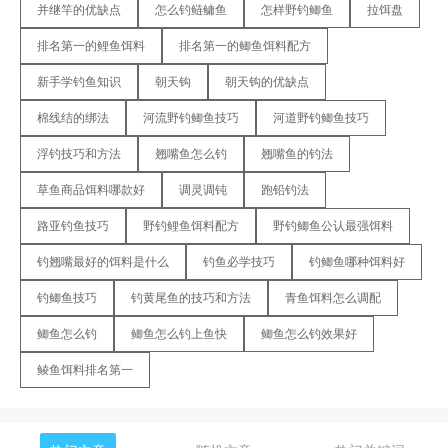
并继竿的优缺点
怎么钓鲢鳙鱼
怎样野钓鲫鱼
拉饵盘
排名第一的鲤鱼饵料
排名第一的鲫鱼饵料配方
新手学钓鱼知识
朝天钩
朝天钩的优缺点
棉线结的绑法
河流野钓鲫鱼技巧
河道野钓鲫鱼技巧
浮钓技巧和方法
翘嘴鱼怎么钓
翘嘴鱼的钓法
草鱼商品饵料哪款好
调灵调钝
跑铅钓法
路亚钓鱼技巧
野钓鲤鱼饵料配方
野钓鲫鱼公认最强饵料
钓翘嘴最好的饵料是什么
钓鱼必学技巧
钓鲫鱼哪种饵料好
钓鲫鱼技巧
钓黄尾鱼的技巧和方法
青鱼饵料怎么调配
鲫鱼怎么钓
鲫鱼怎么钓上鱼快
鲫鱼怎么钓效果好
鲮鱼饵料排名第一