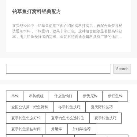
钓草鱼打窝料经典配方
在实战经验中，钓草鱼使用下面介绍的窝料打窝后，再配合鱼梦谷秘
诱通杀饵料，下钩垂钓，效果非常出色。这种组合能够显著提高钓获
率，满足钓鱼爱好者的需求。鱼梦谷秘诱通杀饵料具有广谱的适用性
和高效的特点，能够更好地吸引草鱼的注意力，提高咬钩率。同时，
窝料的配合使用也能够更好地诱鱼、留鱼，提高钓鱼效果。
Search
串钩
串钩线组
什么鱼钩好
伊势尼钩
伊豆鱼钩
全国公认第一鲤鱼饵料
冬季钓鱼技巧
夏天野钓技巧
夏季钓鱼怎么好钓
夏季钓鱼怎么选钓位
夏季钓鱼技巧
夏季钓鱼最佳时间
并继竿
并继竿推荐