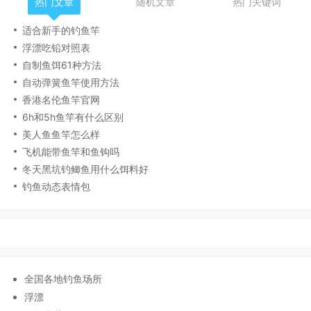
热门文章
随机文章
热门关键词
适合新手的钓鱼竿
浮漂吃铅对照表
自制鱼饵61种方法
自动弹簧鱼竿使用方法
香港名伦鱼竿官网
6h和5h鱼竿有什么区别
美人鱼鱼竿怎么样
飞机能带鱼竿和鱼钩吗
冬天黑坑钓鲫鱼用什么饵料好
钓鱼动态表情包
全国各地钓鱼场所
浮漂