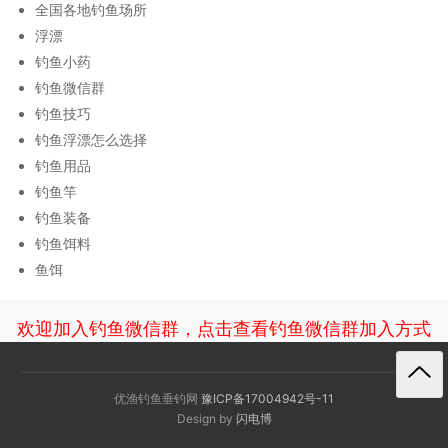
全国各地钓鱼场所
浮漂
钓鱼小药
钓鱼微信群
钓鱼技巧
钓鱼浮漂怎么选择
钓鱼用品
钓鱼竿
钓鱼装备
钓鱼饵料
鱼饵
欢迎加入钓鱼微信群，点击查看钓鱼微信群加入方式
优渔钓鱼垂钓网
豫ICP备17004942号-11
Design by
闪电博