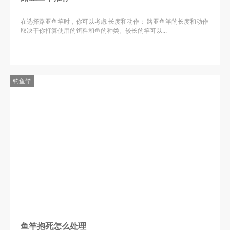
在选择路亚鱼竿时，你可以考虑 长度和动作： 路亚鱼竿的长度和动作
取决于你打算使用的饵料和鱼的种类。较长的竿可以...
钓鱼竿
鱼竿抱死怎么处理