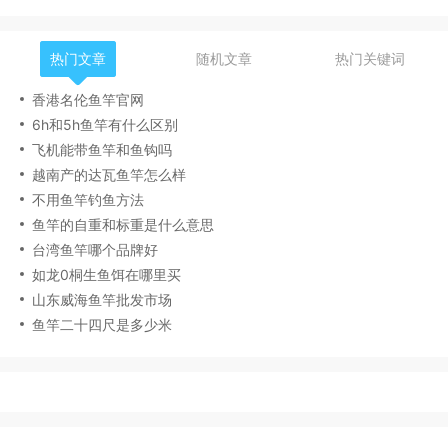
热门文章
随机文章
热门关键词
香港名伦鱼竿官网
6h和5h鱼竿有什么区别
飞机能带鱼竿和鱼钩吗
越南产的达瓦鱼竿怎么样
不用鱼竿钓鱼方法
鱼竿的自重和标重是什么意思
台湾鱼竿哪个品牌好
如龙0桐生鱼饵在哪里买
山东威海鱼竿批发市场
鱼竿二十四尺是多少米