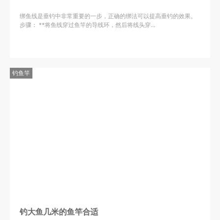
绑鱼线是垂钓中非常重要的一步，正确的绑法可以提高垂钓的效果。
步骤： **将鱼线穿过鱼竿的导线环，然后将线头穿...
钓鱼竿
钓大鱼几米的鱼竿合适