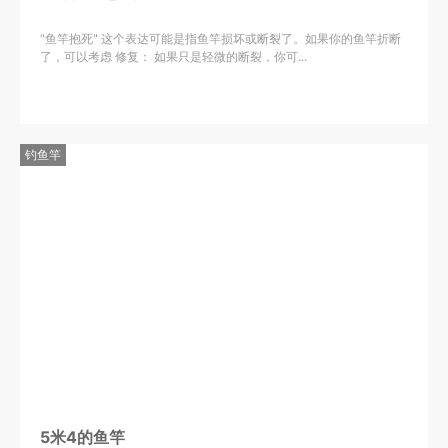
"鱼竿抱死" 这个表达可能是指鱼竿损坏或断裂了。如果你的鱼竿折断
了，可以考虑 修复： 如果只是轻微的断裂，你可...
钓鱼竿
5米4的鱼竿