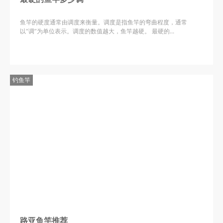
鱼竿的硬度通常由调度来衡量。调度是指鱼竿的弯曲程度，通常
以“调”为单位表示。调度的数值越大，鱼竿越硬。 最硬的...
钓鱼竿
路亚鱼竿推荐