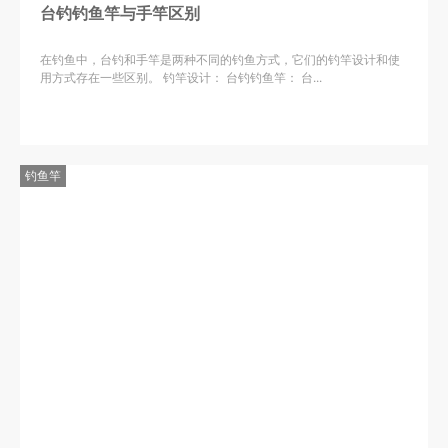
台钓钓鱼竿与手竿区别
在钓鱼中，台钓和手竿是两种不同的钓鱼方式，它们的钓竿设计和使
用方式存在一些区别。 钓竿设计： 台钓钓鱼竿： 台...
钓鱼竿