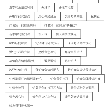
夏季钓鱼最佳时间
并继竿
并继竿推荐
并继竿的优缺点
怎么钓鲢鳙鱼
怎样野钓鲫鱼
拉饵盘
排名第一的鲤鱼饵料
排名第一的鲫鱼饵料配方
新手学钓鱼知识
朝天钩
朝天钩的优缺点
棉线结的绑法
河流野钓鲫鱼技巧
河道野钓鲫鱼技巧
浮钓技巧和方法
翘嘴鱼怎么钓
翘嘴鱼的钓法
草鱼商品饵料哪款好
调灵调钝
跑铅钓法
路亚钓鱼技巧
野钓鲤鱼饵料配方
野钓鲫鱼公认最强饵料
钓翘嘴最好的饵料是什么
钓鱼必学技巧
钓鲫鱼哪种饵料好
钓鲫鱼技巧
钓黄尾鱼的技巧和方法
青鱼饵料怎么调配
鲫鱼怎么钓
鲫鱼怎么钓上鱼快
鲫鱼怎么钓效果好
鲮鱼饵料排名第一