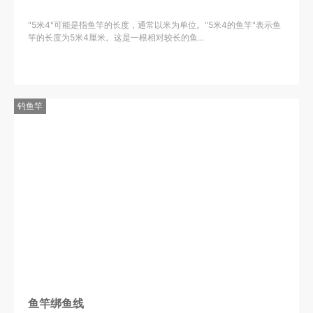
"5米4"可能是指鱼竿的长度，通常以米为单位。"5米4的鱼竿"表示鱼
竿的长度为5米4厘米。这是一根相对较长的鱼...
钓鱼竿
鱼竿绑鱼线