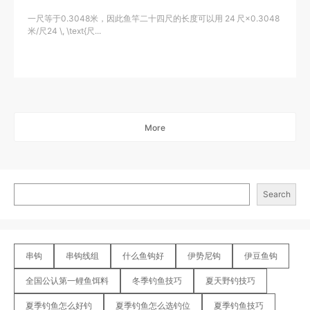
一尺等于0.3048米，因此鱼竿二十四尺的长度可以用 24 尺×0.3048
米/尺24 \, \text{尺...
More
Search
串钩
串钩线组
什么鱼钩好
伊势尼钩
伊豆鱼钩
全国公认第一鲤鱼饵料
冬季钓鱼技巧
夏天野钓技巧
夏季钓鱼怎么好钓
夏季钓鱼怎么选钓位
夏季钓鱼技巧