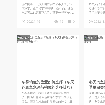
现在网络上不少大咖在发布了不少关于“天
钓鱼人如果
气凉了、鱼口轻了”等等的一些作品。这些
道这个季节
作品可以说是五花八门。甚至一些南方钓
咱们主要是
友也跟着起哄。难道南方的温度已经达到
杂鱼基本不
零下了吗？鱼口也轻了吗？这不是胡说
巧”“钓深水”
2022.11.16
49
0
2022.11.
吗？你们这样讲，让我们北方钓友作何感
受呢？今天，我就说说我对北方一些地区
在初冬季节应该如何钓鱼吧！
钓鱼技巧
钓鱼技巧
冬季钓位的位置如何选择（冬天
冬天钓鱼
钓鲫鱼水深与钓位的选择技巧）
季用虫类
在冬季作钓，我们基本的目标就是鲫鱼
在寒冷的冬
了，因为只有鲫鱼还在这个季节出来活动
食，进入冬
觅食。而因为鲫鱼是群居动物的特点，所
的，冬季主