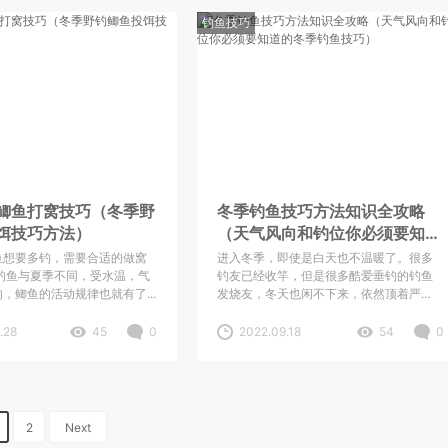
，就是小鱼闹窝、漂的情况大
，钓上来的鱼个头都是偏大一
钓鱼技巧
是我为什么喜欢冬钓的一个原
钓的友人也是在越来越多，可
懂怎么冬钓吗？我总结了以下
帮大家指点迷津。
鲫鱼打窝技巧（冬季野
冬季钓鱼技巧方法知识全攻略
饵技巧方法）
（天气风向和钓位你必须要知道
的冬季钓鱼技巧）
鱼想要多钓，需要合适的做窝
进入冬季，即使是白天也不温暖了。很多
钓鱼与夏季不同，受水温，气
钓友已经收竿，但是很多酷爱垂钓的钓鱼
，鲫鱼的活动规律也就有了...
发烧友，冬天也闲不下来，依然顶着严
寒，甚至是下雪，也会出去垂钓。
.28
45
0
2022.09.18
54
0
2
Next