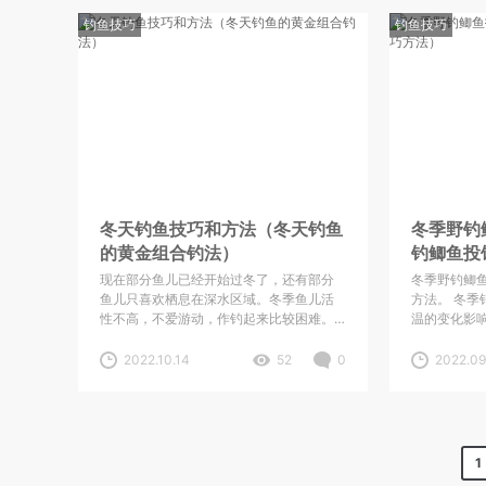
我们完全没有必要赶早钓鱼。一天当中的
钓鱼的好处
钓鱼技巧
不同时间段去钓鱼，所采用的钓法稍作调
钓鱼技巧
幅度的减少
整也可以有不错的渔获。
些的，这也
因。现在冬
是你们真的
几点，还望
冬天钓鱼技巧和方法（冬天钓鱼
冬季野钓
的黄金组合钓法）
钓鲫鱼投
现在部分鱼儿已经开始过冬了，还有部分
冬季野钓鲫
鱼儿只喜欢栖息在深水区域。冬季鱼儿活
方法。 冬季
性不高，不爱游动，作钓起来比较困难。
温的变化影响
...
2022.10.14
52
0
2022.09
1