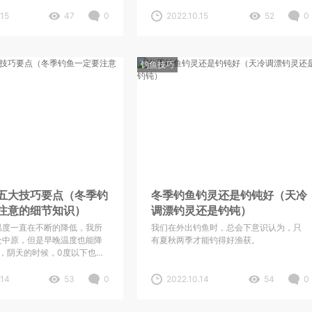
儿也不喜欢动，进食量也小。
吃钩就好了；而冬季就不一样了，温度低
鱼，鱼饵很重要，既然如此。
水温低，鱼儿活性不高，一般选择在深处
.15
47
0
2022.10.15
52
0
们应该选择用什么饵料呢。其
潜藏一动不动，这时候我们在等是等不到
选择没有统一的标准，因为各
鱼的，必须要主动去找鱼。人找鱼应该怎
，所以用饵也会有差异。今天
么找，去哪里找，是很多钓鱼人不知道
享一下冬季常用的饵料和搭
钓鱼技巧
的。总不能东打一下西戳一下，亦或者有
人说打上个十几个窝子，看哪里有动静去
哪里钓，这个也不是不可以，只是它只针
对长竿短线传统钓可行，台钓就不可行
了。冬季野钓，一般你的初始点位的选择
很重要，如果初始点位选择的好，刚好钓
到鱼窝里，那就是运气爆棚了，会有鱼上
岸。如果初始点位选择的不好，要及时调
整，千万不要死守，这时候鱼儿的耐力要
比你高出好多倍。那应该换到哪里呢？我
们来谈一谈这个问题。
五大技巧要点（冬季钓
冬季钓鱼钓灵还是钓钝好（天冷
注意的细节知识）
调漂钓灵还是钓钝）
温度一直在不断的降低，我所
我们在外出钓鱼时，总会下意识认为，只
处中原，但是早晚温度也能降
有夏秋两季才能钓得好渔获。
右，阴天的时候，0度以下也是
候的水温也变的特别低，进入
难钓鱼的季节，鱼都进入了半
.14
53
0
2022.10.14
54
0
闭口不食，只剩下个别鱼种还
鱼口。但是冬季钓鱼也有冬季