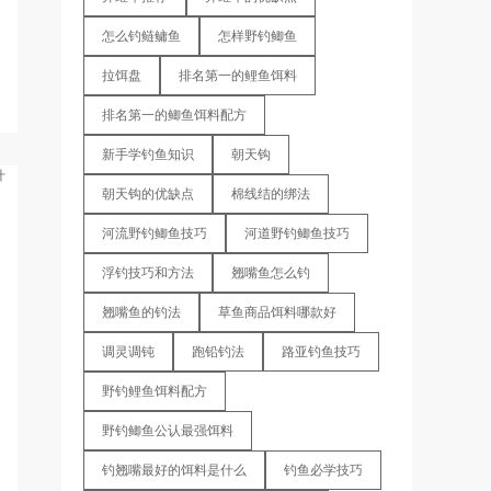
怎么钓鲢鳙鱼
怎样野钓鲫鱼
拉饵盘
排名第一的鲤鱼饵料
排名第一的鲫鱼饵料配方
新手学钓鱼知识
朝天钩
朝天钩的优缺点
棉线结的绑法
河流野钓鲫鱼技巧
河道野钓鲫鱼技巧
浮钓技巧和方法
翘嘴鱼怎么钓
翘嘴鱼的钓法
草鱼商品饵料哪款好
调灵调钝
跑铅钓法
路亚钓鱼技巧
野钓鲤鱼饵料配方
野钓鲫鱼公认最强饵料
钓翘嘴最好的饵料是什么
钓鱼必学技巧