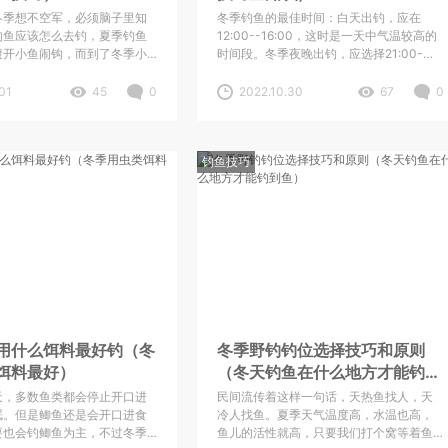
冬季想不空军，必须脑子里知
冬季钓鱼的最佳时间：白天出钓，应在
的鱼应该怎么去钓，夏季钓鱼
12:00--16:00，这时是一天中气温较高的
避开小鱼闹钩，而到了冬季小
时间段。冬季夜晚出钓，应选择21:00-
闹了，所以咱们应该从”轻灵
-0:00，我喜欢夜晚钓，因为野钓夜钓更有
挑战，而且冬天夜钓常常会上大鱼。
01
45
0
2022.10.30
67
0
钓鱼技巧
用什么饵料最好钓（冬
冬季野钓钓位选择技巧和原则
饵料最好）
（冬天钓鱼在什么地方才能钓到
鱼）
天，多数鱼类都会停止开口进
民间流传着这样一句话，天热鱼找人，天
眠。但是鲫鱼还是会开口进食
冷人找鱼。夏季天气温度高，水温也高，
要也会钓鲫鱼为主，不过冬季
鱼儿的活性就高，只要我们打个窝等着鱼