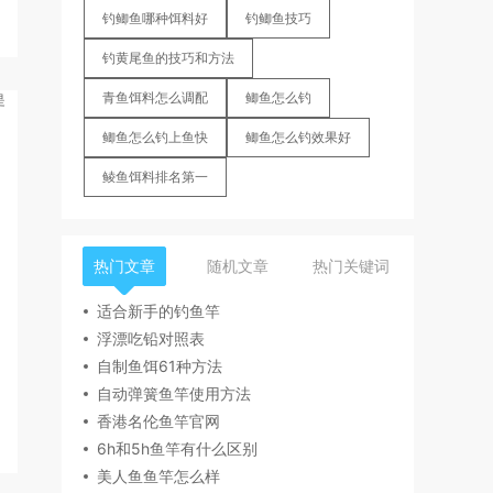
钓鲫鱼哪种饵料好
钓鲫鱼技巧
钓黄尾鱼的技巧和方法
青鱼饵料怎么调配
鲫鱼怎么钓
鲫鱼怎么钓上鱼快
鲫鱼怎么钓效果好
鲮鱼饵料排名第一
热门文章
随机文章
热门关键词
适合新手的钓鱼竿
浮漂吃铅对照表
自制鱼饵61种方法
自动弹簧鱼竿使用方法
香港名伦鱼竿官网
6h和5h鱼竿有什么区别
美人鱼鱼竿怎么样