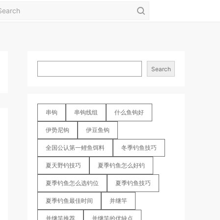
Search
串钩
串钩线组
什么鱼钩好
伊势尼钩
伊豆鱼钩
全国公认第一鲤鱼饵料
冬季钓鱼技巧
夏天野钓技巧
夏季钓鱼怎么好钓
夏季钓鱼怎么选钓位
夏季钓鱼技巧
夏季钓鱼最佳时间
并继竿
并继竿推荐
并继竿的优缺点