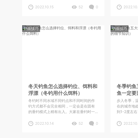
以如果我们可以钓上来一条的时候，往往
水温低，鱼
就意味着我们离作钓很多条也不远了。但
所以冬季钓
2022.10.15
52
0
2022.10
在垂钓的时候，钓位的选择其实至关重
冬季用饵我
要。因为好的钓位至少可以增加一半多的
实这个饵料
渔获。那么究竟是怎样的钓位才算得上是
资源不一样
钓鱼技巧
好钓位呢？其实想要快速找到好钓位并不
钓鱼技巧
就为大家分
难，这些钓位的确定都“有迹可循”。
配。
冬天钓鱼怎么选择钓位、饵料和
冬季钓鱼
浮漂（冬钓用什么饵料）
鱼一定要
冬钓时不同水域不同钓点和不同时间的作
步入冬季，
钓方式都不会完全相同，一定会是在固有
在的城市地
的垂钓模式上稍有出入。大家在垂钓时一
到1-2度左
定要灵活应对，不能太过于死板。就拿垂
有的。这时
钓时间来举例，现在冬季气温低，但有的
到一年中最
2022.10.14
52
0
2022.10
钓友为了多钓到几条鱼，不惜顶着严寒的
冬眠状态，
天气出门，确实是令人佩服。但是我觉得
能又少部分