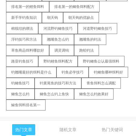
排名第一的鲤鱼饵料
排名第一的鲫鱼饵料配方
新手学钓鱼知识
朝天钩
朝天钩的优缺点
棉线结的绑法
河流野钓鲫鱼技巧
河道野钓鲫鱼技巧
浮钓技巧和方法
翘嘴鱼怎么钓
翘嘴鱼的钓法
草鱼商品饵料哪款好
调灵调钝
跑铅钓法
路亚钓鱼技巧
野钓鲤鱼饵料配方
野钓鲫鱼公认最强饵料
钓翘嘴最好的饵料是什么
钓鱼必学技巧
钓鲫鱼哪种饵料好
钓鲫鱼技巧
钓黄尾鱼的技巧和方法
青鱼饵料怎么调配
鲫鱼怎么钓
鲫鱼怎么钓上鱼快
鲫鱼怎么钓效果好
鲮鱼饵料排名第一
热门文章
随机文章
热门关键词