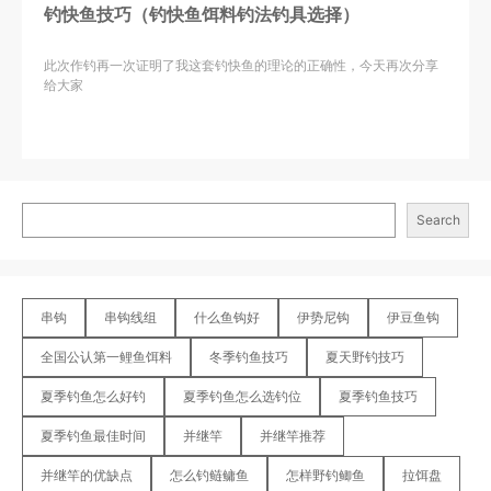
钓快鱼技巧（钓快鱼饵料钓法钓具选择）
此次作钓再一次证明了我这套钓快鱼的理论的正确性，今天再次分享
给大家
Search
串钩
串钩线组
什么鱼钩好
伊势尼钩
伊豆鱼钩
全国公认第一鲤鱼饵料
冬季钓鱼技巧
夏天野钓技巧
夏季钓鱼怎么好钓
夏季钓鱼怎么选钓位
夏季钓鱼技巧
夏季钓鱼最佳时间
并继竿
并继竿推荐
并继竿的优缺点
怎么钓鲢鳙鱼
怎样野钓鲫鱼
拉饵盘