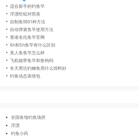
适合新手的钓鱼竿
浮漂吃铅对照表
自制鱼饵61种方法
自动弹簧鱼竿使用方法
香港名伦鱼竿官网
6h和5h鱼竿有什么区别
美人鱼鱼竿怎么样
飞机能带鱼竿和鱼钩吗
冬天黑坑钓鲫鱼用什么饵料好
钓鱼动态表情包
全国各地钓鱼场所
浮漂
钓鱼小药