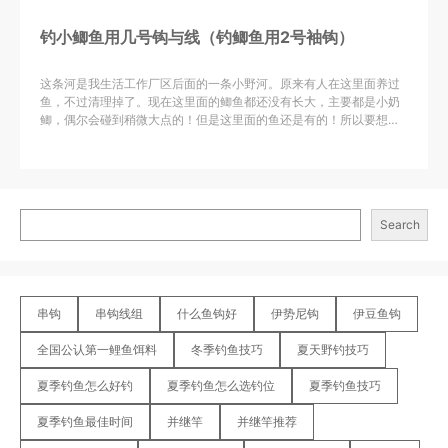
钓小鲫鱼用几号钩与线（钓鲫鱼用2号袖钩）
这条河是我生活工作厂区后面的一条小野河。原来有人在这里面养过
鱼，不过清理掉了。现在这里面的鲫鱼都还没有长大，主要都是小奶
鲫，偶尔会碰到稍微大点的！但是这里面的鱼还是有的！所以要想在
这里面钓这种小鱼，还要钓上几斤。就需要提前的准备和认真的计划
了！正好我这两天下午有时间，而且也完成了我的目标，现在和大家
分享下！
Search
串钩
串钩线组
什么鱼钩好
伊势尼钩
伊豆鱼钩
全国公认第一鲤鱼饵料
冬季钓鱼技巧
夏天野钓技巧
夏季钓鱼怎么好钓
夏季钓鱼怎么选钓位
夏季钓鱼技巧
夏季钓鱼最佳时间
并继竿
并继竿推荐