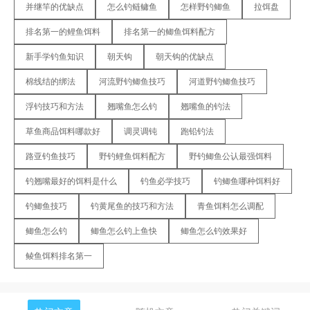
并继竿的优缺点
怎么钓鲢鳙鱼
怎样野钓鲫鱼
拉饵盘
排名第一的鲤鱼饵料
排名第一的鲫鱼饵料配方
新手学钓鱼知识
朝天钩
朝天钩的优缺点
棉线结的绑法
河流野钓鲫鱼技巧
河道野钓鲫鱼技巧
浮钓技巧和方法
翘嘴鱼怎么钓
翘嘴鱼的钓法
草鱼商品饵料哪款好
调灵调钝
跑铅钓法
路亚钓鱼技巧
野钓鲤鱼饵料配方
野钓鲫鱼公认最强饵料
钓翘嘴最好的饵料是什么
钓鱼必学技巧
钓鲫鱼哪种饵料好
钓鲫鱼技巧
钓黄尾鱼的技巧和方法
青鱼饵料怎么调配
鲫鱼怎么钓
鲫鱼怎么钓上鱼快
鲫鱼怎么钓效果好
鲮鱼饵料排名第一