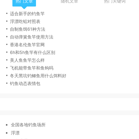
热门文章
随机文章
热门关键词
适合新手的钓鱼竿
浮漂吃铅对照表
自制鱼饵61种方法
自动弹簧鱼竿使用方法
香港名伦鱼竿官网
6h和5h鱼竿有什么区别
美人鱼鱼竿怎么样
飞机能带鱼竿和鱼钩吗
冬天黑坑钓鲫鱼用什么饵料好
钓鱼动态表情包
全国各地钓鱼场所
浮漂