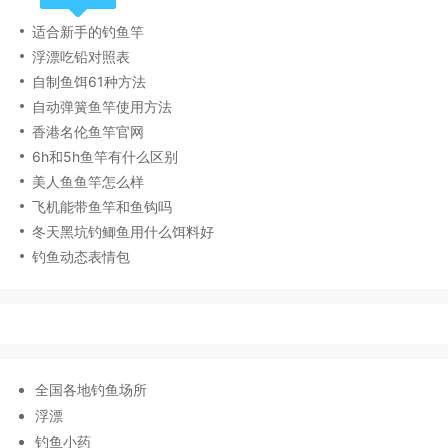
适合新手的钓鱼竿
浮漂吃铅对照表
自制鱼饵61种方法
自动弹簧鱼竿使用方法
香港名伦鱼竿官网
6h和5h鱼竿有什么区别
美人鱼鱼竿怎么样
飞机能带鱼竿和鱼钩吗
冬天黑坑钓鲫鱼用什么饵料好
钓鱼动态表情包
全国各地钓鱼场所
浮漂
钓鱼小药