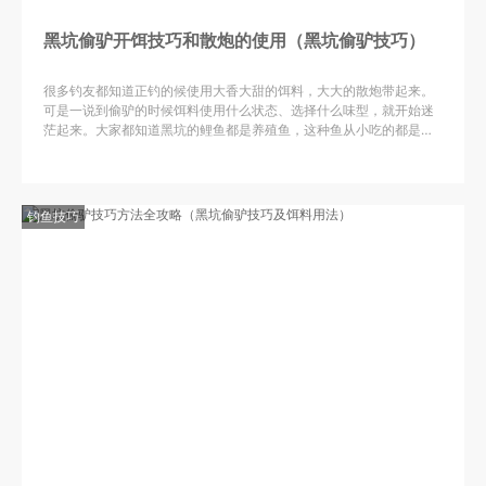
黑坑偷驴开饵技巧和散炮的使用（黑坑偷驴技巧）
很多钓友都知道正钓的候使用大香大甜的饵料，大大的散炮带起来。
可是一说到偷驴的时候饵料使用什么状态、选择什么味型，就开始迷
茫起来。大家都知道黑坑的鲤鱼都是养殖鱼，这种鱼从小吃的都是各
种含蛋白的养殖颗粒，所以我们要选择类似于养殖颗粒味型的基础饵
料，状态上要根据鱼情的快慢去选择，快的时候我们带些小散炮，慢
的时候我们就蘸小颗粒或上钩搓大下钩搓小诱钓结合。味型上无非就
是麦薯香，甜或者枣一定要选择所垂钓鱼塘常用的味型，因为鱼对熟
钓鱼技巧
悉的味道警觉性更低一些。