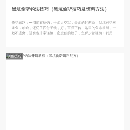
黑坑偷驴钓法技巧（黑坑偷驴技巧及饵料方法）
作钓思路：一周前在这钓，十多人空军，最多的钓两条，我坑冠钓三
条鱼，哈哈，还切了四付子线，好，言归正传。这里的鱼非常滑，一
般不进窝，进窝也非常谨慎，密度低的塘子，鱼稀少都谨慎！我用枣
香味鲤鱼膨化饵百分之60+百分之30的尺上+百分之10的小米。少许
药酒，两个硬币大的红糖大枣熬制小药。
钓鱼技巧