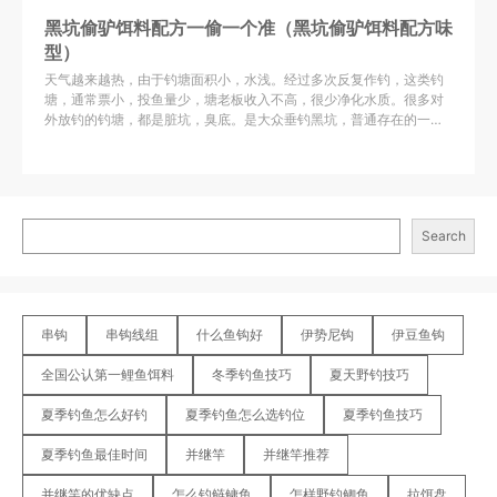
黑坑偷驴饵料配方一偷一个准（黑坑偷驴饵料配方味
型）
天气越来越热，由于钓塘面积小，水浅。经过多次反复作钓，这类钓
塘，通常
票小，投鱼量少，塘老板收入不高，很少净化水质。
很多对
外放钓的钓塘，都是脏坑，臭底。是大众垂钓黑坑，普通存在的一种
钓鱼环境。投放的多以回锅鱼，精养鱼为主。鱼的生活环境不好。活
性都不高，胆小，有防备心理。常规型的散炮开饵方法，对这种鱼
情，很难取到好效果。
Search
串钩
串钩线组
什么鱼钩好
伊势尼钩
伊豆鱼钩
全国公认第一鲤鱼饵料
冬季钓鱼技巧
夏天野钓技巧
夏季钓鱼怎么好钓
夏季钓鱼怎么选钓位
夏季钓鱼技巧
夏季钓鱼最佳时间
并继竿
并继竿推荐
并继竿的优缺点
怎么钓鲢鳙鱼
怎样野钓鲫鱼
拉饵盘