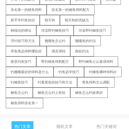
排名第一的鲤鱼饵料
排名第一的鲫鱼饵料配方
新手学钓鱼知识
朝天钩
朝天钩的优缺点
棉线结的绑法
河流野钓鲫鱼技巧
河道野钓鲫鱼技巧
浮钓技巧和方法
翘嘴鱼怎么钓
翘嘴鱼的钓法
草鱼商品饵料哪款好
调灵调钝
跑铅钓法
路亚钓鱼技巧
野钓鲤鱼饵料配方
野钓鲫鱼公认最强饵料
钓翘嘴最好的饵料是什么
钓鱼必学技巧
钓鲫鱼哪种饵料好
钓鲫鱼技巧
钓黄尾鱼的技巧和方法
青鱼饵料怎么调配
鲫鱼怎么钓
鲫鱼怎么钓上鱼快
鲫鱼怎么钓效果好
鲮鱼饵料排名第一
热门文章
随机文章
热门关键词