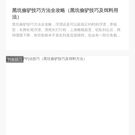
黑坑偷驴技巧方法全攻略（黑坑偷驴技巧及饵料用
法）
黑坑偷驴技巧方法全攻略，浮漂还是可以延续正钓时的浮漂，枣核
型，长脚长尾浮漂。漂尾长打行程，上身横截面宽，铅坠到位后，两
饵缓慢下降，有些鱼根本不喜欢到臭泥底嗦饵。也会有一部分鱼截饵
吃食。
钓鱼技巧