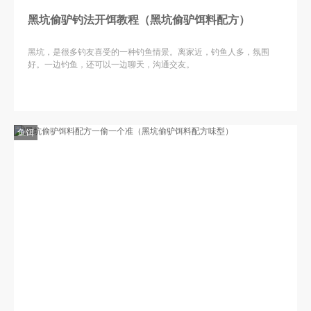
黑坑偷驴钓法开饵教程（黑坑偷驴饵料配方）
黑坑，是很多钓友喜受的一种钓鱼情景。离家近，钓鱼人多，氛围
好。一边钓鱼，还可以一边聊天，沟通交友。
鱼饵