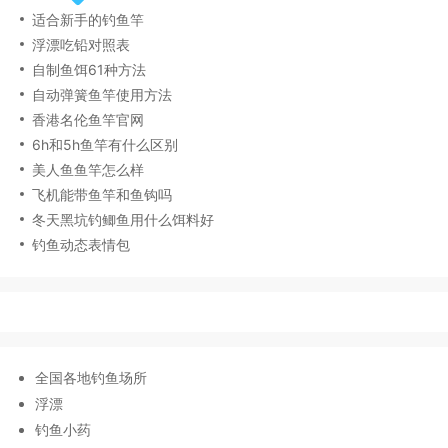
适合新手的钓鱼竿
浮漂吃铅对照表
自制鱼饵61种方法
自动弹簧鱼竿使用方法
香港名伦鱼竿官网
6h和5h鱼竿有什么区别
美人鱼鱼竿怎么样
飞机能带鱼竿和鱼钩吗
冬天黑坑钓鲫鱼用什么饵料好
钓鱼动态表情包
全国各地钓鱼场所
浮漂
钓鱼小药