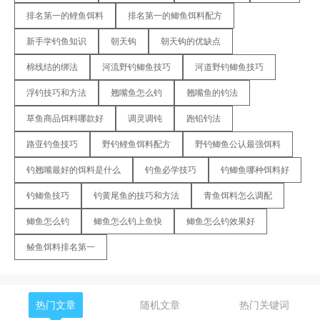
排名第一的鲤鱼饵料
排名第一的鲫鱼饵料配方
新手学钓鱼知识
朝天钩
朝天钩的优缺点
棉线结的绑法
河流野钓鲫鱼技巧
河道野钓鲫鱼技巧
浮钓技巧和方法
翘嘴鱼怎么钓
翘嘴鱼的钓法
草鱼商品饵料哪款好
调灵调钝
跑铅钓法
路亚钓鱼技巧
野钓鲤鱼饵料配方
野钓鲫鱼公认最强饵料
钓翘嘴最好的饵料是什么
钓鱼必学技巧
钓鲫鱼哪种饵料好
钓鲫鱼技巧
钓黄尾鱼的技巧和方法
青鱼饵料怎么调配
鲫鱼怎么钓
鲫鱼怎么钓上鱼快
鲫鱼怎么钓效果好
鲮鱼饵料排名第一
热门文章
随机文章
热门关键词