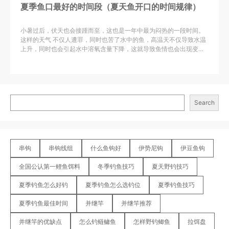
夏季鱼口最好的时间段（夏天鱼开口的时间规律）
小暑过后，伏天也会接踵而至，这也是一年中最为闷热的一段时间。
这样的天气 不仅人遭罪，同时也苦了水中的鱼，高温天不仅导致水温
上升，同时也会引起水中溶氧含量下降，这就导致鱼情也会出现变
化，鱼儿也是越来越难钓。
Search
串钩
串钩线组
什么鱼钩好
伊势尼钩
伊豆鱼钩
全国公认第一鲤鱼饵料
冬季钓鱼技巧
夏天野钓技巧
夏季钓鱼怎么好钓
夏季钓鱼怎么选钓位
夏季钓鱼技巧
夏季钓鱼最佳时间
并继竿
并继竿推荐
并继竿的优缺点
怎么钓鲢鳙鱼
怎样野钓鲫鱼
拉饵盘