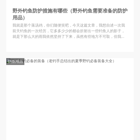
野外钓鱼防护措施有哪些（野外钓鱼需要准备的防护
用品）
我就是那个落汤鸡，你们随便笑吧，今天这篇文章，我想自述一次我
前天钓鱼的一次经历，它多多少少的都会折射出一些钓鱼人的影子，
就是下那么大的雨我依然坚持了下来，虽然有些地方不可取，但我愿
意分享下这次钓鱼的一些心得体会，或许某些地方对一些钓鱼人还是
有帮助的。我问了我自己几个问题，为什么没有提前做好防护措施？
为什么下着雨还要坚持？既然被雨淋还能做哪些应对措施？我的一些
看法或许对其他钓友还是有点帮助的！
钓鱼用品