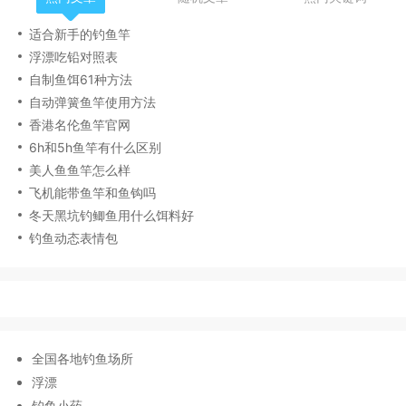
适合新手的钓鱼竿
浮漂吃铅对照表
自制鱼饵61种方法
自动弹簧鱼竿使用方法
香港名伦鱼竿官网
6h和5h鱼竿有什么区别
美人鱼鱼竿怎么样
飞机能带鱼竿和鱼钩吗
冬天黑坑钓鲫鱼用什么饵料好
钓鱼动态表情包
全国各地钓鱼场所
浮漂
钓鱼小药