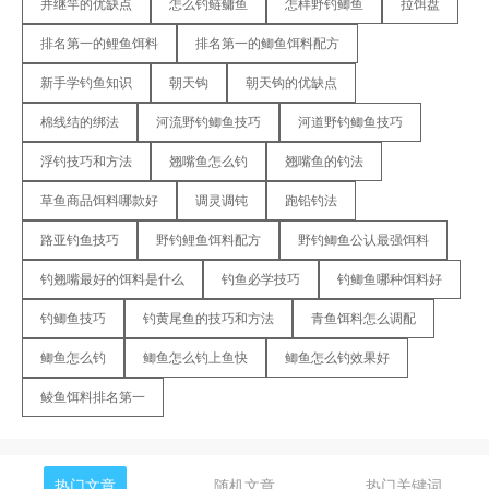
并继竿的优缺点
怎么钓鲢鳙鱼
怎样野钓鲫鱼
拉饵盘
排名第一的鲤鱼饵料
排名第一的鲫鱼饵料配方
新手学钓鱼知识
朝天钩
朝天钩的优缺点
棉线结的绑法
河流野钓鲫鱼技巧
河道野钓鲫鱼技巧
浮钓技巧和方法
翘嘴鱼怎么钓
翘嘴鱼的钓法
草鱼商品饵料哪款好
调灵调钝
跑铅钓法
路亚钓鱼技巧
野钓鲤鱼饵料配方
野钓鲫鱼公认最强饵料
钓翘嘴最好的饵料是什么
钓鱼必学技巧
钓鲫鱼哪种饵料好
钓鲫鱼技巧
钓黄尾鱼的技巧和方法
青鱼饵料怎么调配
鲫鱼怎么钓
鲫鱼怎么钓上鱼快
鲫鱼怎么钓效果好
鲮鱼饵料排名第一
热门文章
随机文章
热门关键词