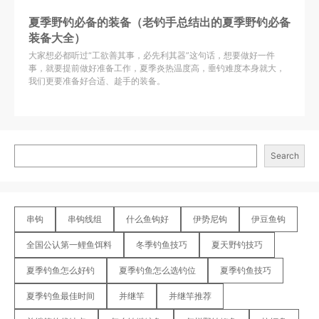
夏季野钓必备的装备（老钓手总结出的夏季野钓必备
装备大全）
大家想必都听过“工欲善其事，必先利其器”这句话，想要做好一件
事，就要提前做好准备工作，夏季炎热温度高，垂钓难度本身就大，
我们更要准备好合适、趁手的装备。
Search
串钩
串钩线组
什么鱼钩好
伊势尼钩
伊豆鱼钩
全国公认第一鲤鱼饵料
冬季钓鱼技巧
夏天野钓技巧
夏季钓鱼怎么好钓
夏季钓鱼怎么选钓位
夏季钓鱼技巧
夏季钓鱼最佳时间
并继竿
并继竿推荐