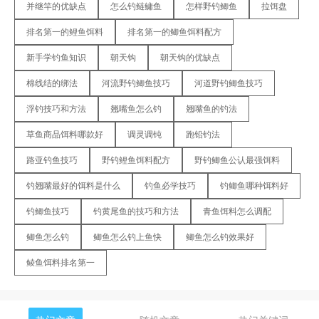
并继竿的优缺点
怎么钓鲢鳙鱼
怎样野钓鲫鱼
拉饵盘
排名第一的鲤鱼饵料
排名第一的鲫鱼饵料配方
新手学钓鱼知识
朝天钩
朝天钩的优缺点
棉线结的绑法
河流野钓鲫鱼技巧
河道野钓鲫鱼技巧
浮钓技巧和方法
翘嘴鱼怎么钓
翘嘴鱼的钓法
草鱼商品饵料哪款好
调灵调钝
跑铅钓法
路亚钓鱼技巧
野钓鲤鱼饵料配方
野钓鲫鱼公认最强饵料
钓翘嘴最好的饵料是什么
钓鱼必学技巧
钓鲫鱼哪种饵料好
钓鲫鱼技巧
钓黄尾鱼的技巧和方法
青鱼饵料怎么调配
鲫鱼怎么钓
鲫鱼怎么钓上鱼快
鲫鱼怎么钓效果好
鲮鱼饵料排名第一