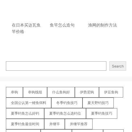
在日本买达瓦鱼
鱼竿怎么造句
渔网的制作方法
竿价格
Search
串钩
串钩线组
什么鱼钩好
伊势尼钩
伊豆鱼钩
全国公认第一鲤鱼饵料
冬季钓鱼技巧
夏天野钓技巧
夏季钓鱼怎么好钓
夏季钓鱼怎么选钓位
夏季钓鱼技巧
夏季钓鱼最佳时间
并继竿
并继竿推荐