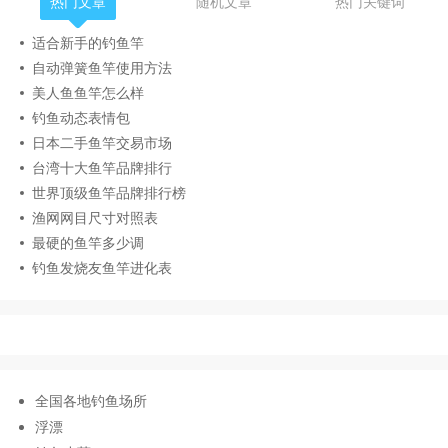
热门文章
随机文章
热门关键词
适合新手的钓鱼竿
自动弹簧鱼竿使用方法
美人鱼鱼竿怎么样
钓鱼动态表情包
日本二手鱼竿交易市场
台湾十大鱼竿品牌排行
世界顶级鱼竿品牌排行榜
渔网网目尺寸对照表
最硬的鱼竿多少调
钓鱼发烧友鱼竿进化表
全国各地钓鱼场所
浮漂