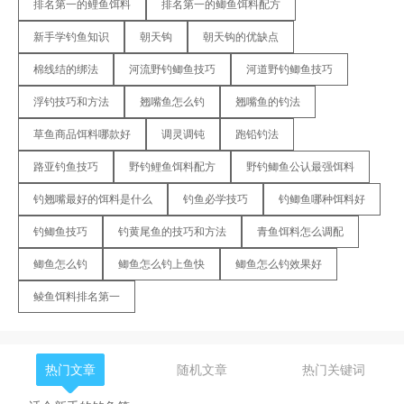
排名第一的鲤鱼饵料
排名第一的鲫鱼饵料配方
新手学钓鱼知识
朝天钩
朝天钩的优缺点
棉线结的绑法
河流野钓鲫鱼技巧
河道野钓鲫鱼技巧
浮钓技巧和方法
翘嘴鱼怎么钓
翘嘴鱼的钓法
草鱼商品饵料哪款好
调灵调钝
跑铅钓法
路亚钓鱼技巧
野钓鲤鱼饵料配方
野钓鲫鱼公认最强饵料
钓翘嘴最好的饵料是什么
钓鱼必学技巧
钓鲫鱼哪种饵料好
钓鲫鱼技巧
钓黄尾鱼的技巧和方法
青鱼饵料怎么调配
鲫鱼怎么钓
鲫鱼怎么钓上鱼快
鲫鱼怎么钓效果好
鲮鱼饵料排名第一
热门文章
随机文章
热门关键词