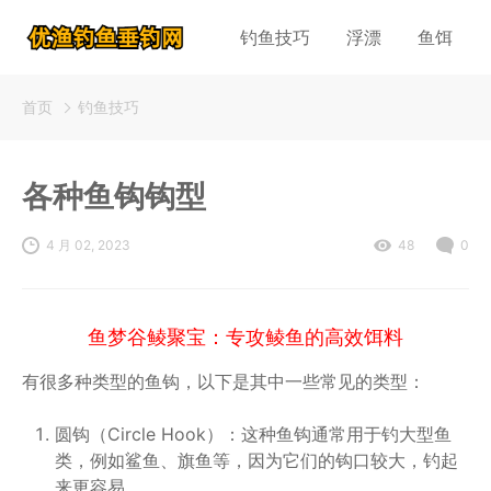
钓鱼技巧
浮漂
鱼饵
首页
钓鱼技巧
各种鱼钩钩型
4 月 02, 2023
48
0
鱼梦谷鲮聚宝：专攻鲮鱼的高效饵料
有很多种类型的鱼钩，以下是其中一些常见的类型：
圆钩（Circle Hook）：这种鱼钩通常用于钓大型鱼
类，例如鲨鱼、旗鱼等，因为它们的钩口较大，钓起
来更容易。