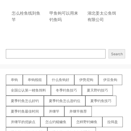
怎么栓鱼线到鱼
甲鱼钩可以用来
湖北姜太公鱼饵
竿
钓鱼吗
有限公司
Search
串钩
串钩线组
什么鱼钩好
伊势尼钩
伊豆鱼钩
全国公认第一鲤鱼饵料
冬季钓鱼技巧
夏天野钓技巧
夏季钓鱼怎么好钓
夏季钓鱼怎么选钓位
夏季钓鱼技巧
夏季钓鱼最佳时间
并继竿
并继竿推荐
并继竿的优缺点
怎么钓鲢鳙鱼
怎样野钓鲫鱼
拉饵盘