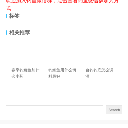
欢迎加入钓鱼微信群，点击查看钓鱼微信群加入方
式
标签
相关推荐
春季钓鲫鱼加什
钓鲫鱼用什么饵
台钓钓底怎么调
么小药
料最好
漂
Search