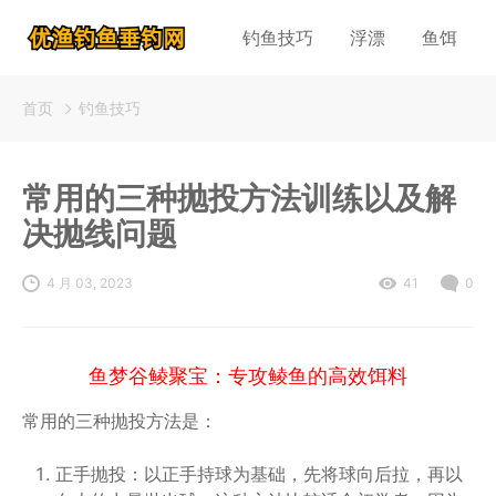
钓鱼技巧
浮漂
鱼饵
首页
钓鱼技巧
常用的三种抛投方法训练以及解
决抛线问题
4 月 03, 2023
41
0
鱼梦谷鲮聚宝：专攻鲮鱼的高效饵料
常用的三种抛投方法是：
正手抛投：以正手持球为基础，先将球向后拉，再以