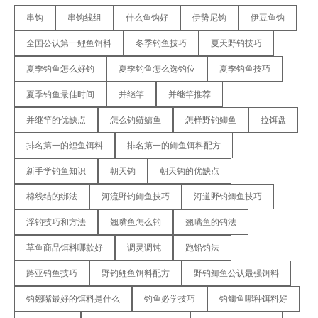
串钩
串钩线组
什么鱼钩好
伊势尼钩
伊豆鱼钩
全国公认第一鲤鱼饵料
冬季钓鱼技巧
夏天野钓技巧
夏季钓鱼怎么好钓
夏季钓鱼怎么选钓位
夏季钓鱼技巧
夏季钓鱼最佳时间
并继竿
并继竿推荐
并继竿的优缺点
怎么钓鲢鳙鱼
怎样野钓鲫鱼
拉饵盘
排名第一的鲤鱼饵料
排名第一的鲫鱼饵料配方
新手学钓鱼知识
朝天钩
朝天钩的优缺点
棉线结的绑法
河流野钓鲫鱼技巧
河道野钓鲫鱼技巧
浮钓技巧和方法
翘嘴鱼怎么钓
翘嘴鱼的钓法
草鱼商品饵料哪款好
调灵调钝
跑铅钓法
路亚钓鱼技巧
野钓鲤鱼饵料配方
野钓鲫鱼公认最强饵料
钓翘嘴最好的饵料是什么
钓鱼必学技巧
钓鲫鱼哪种饵料好