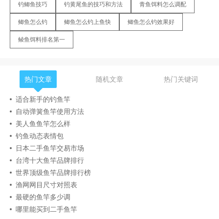
钓鲫鱼技巧
钓黄尾鱼的技巧和方法
青鱼饵料怎么调配
鲫鱼怎么钓
鲫鱼怎么钓上鱼快
鲫鱼怎么钓效果好
鲮鱼饵料排名第一
热门文章
随机文章
热门关键词
适合新手的钓鱼竿
自动弹簧鱼竿使用方法
美人鱼鱼竿怎么样
钓鱼动态表情包
日本二手鱼竿交易市场
台湾十大鱼竿品牌排行
世界顶级鱼竿品牌排行榜
渔网网目尺寸对照表
最硬的鱼竿多少调
哪里能买到二手鱼竿