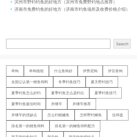
滨州市野钓钓鱼的好地方（滨州市免费野钓地点推荐）
济南市免费钓鱼的好地方（济南市钓鱼场所及收费价格介绍）
Search
串钩
串钩线组
什么鱼钩好
伊势尼钩
伊豆鱼钩
全国公认第一鲤鱼饵料
冬季钓鱼技巧
夏天野钓技巧
夏季钓鱼怎么好钓
夏季钓鱼怎么选钓位
夏季钓鱼技巧
夏季钓鱼最佳时间
并继竿
并继竿推荐
并继竿的优缺点
怎么钓鲢鳙鱼
怎样野钓鲫鱼
拉饵盘
排名第一的鲤鱼饵料
排名第一的鲫鱼饵料配方
新手学钓鱼知识
朝天钩
朝天钩的优缺点