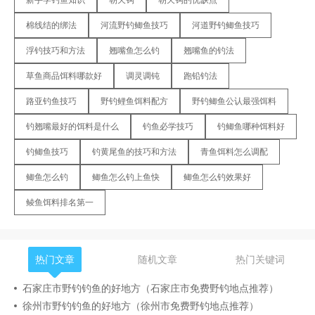
棉线结的绑法
河流野钓鲫鱼技巧
河道野钓鲫鱼技巧
浮钓技巧和方法
翘嘴鱼怎么钓
翘嘴鱼的钓法
草鱼商品饵料哪款好
调灵调钝
跑铅钓法
路亚钓鱼技巧
野钓鲤鱼饵料配方
野钓鲫鱼公认最强饵料
钓翘嘴最好的饵料是什么
钓鱼必学技巧
钓鲫鱼哪种饵料好
钓鲫鱼技巧
钓黄尾鱼的技巧和方法
青鱼饵料怎么调配
鲫鱼怎么钓
鲫鱼怎么钓上鱼快
鲫鱼怎么钓效果好
鲮鱼饵料排名第一
热门文章
随机文章
热门关键词
石家庄市野钓钓鱼的好地方（石家庄市免费野钓地点推荐）
徐州市野钓钓鱼的好地方（徐州市免费野钓地点推荐）