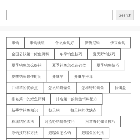
Search
串钩
串钩线组
什么鱼钩好
伊势尼钩
伊豆鱼钩
全国公认第一鲤鱼饵料
冬季钓鱼技巧
夏天野钓技巧
夏季钓鱼怎么好钓
夏季钓鱼怎么选钓位
夏季钓鱼技巧
夏季钓鱼最佳时间
并继竿
并继竿推荐
并继竿的优缺点
怎么钓鲢鳙鱼
怎样野钓鲫鱼
拉饵盘
排名第一的鲤鱼饵料
排名第一的鲫鱼饵料配方
新手学钓鱼知识
朝天钩
朝天钩的优缺点
棉线结的绑法
河流野钓鲫鱼技巧
河道野钓鲫鱼技巧
浮钓技巧和方法
翘嘴鱼怎么钓
翘嘴鱼的钓法