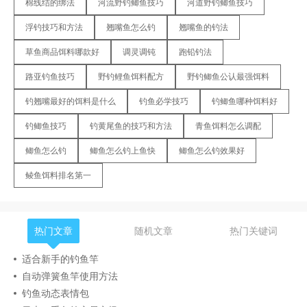
棉线结的绑法
河流野钓鲫鱼技巧
河道野钓鲫鱼技巧
浮钓技巧和方法
翘嘴鱼怎么钓
翘嘴鱼的钓法
草鱼商品饵料哪款好
调灵调钝
跑铅钓法
路亚钓鱼技巧
野钓鲤鱼饵料配方
野钓鲫鱼公认最强饵料
钓翘嘴最好的饵料是什么
钓鱼必学技巧
钓鲫鱼哪种饵料好
钓鲫鱼技巧
钓黄尾鱼的技巧和方法
青鱼饵料怎么调配
鲫鱼怎么钓
鲫鱼怎么钓上鱼快
鲫鱼怎么钓效果好
鲮鱼饵料排名第一
热门文章
随机文章
热门关键词
适合新手的钓鱼竿
自动弹簧鱼竿使用方法
钓鱼动态表情包