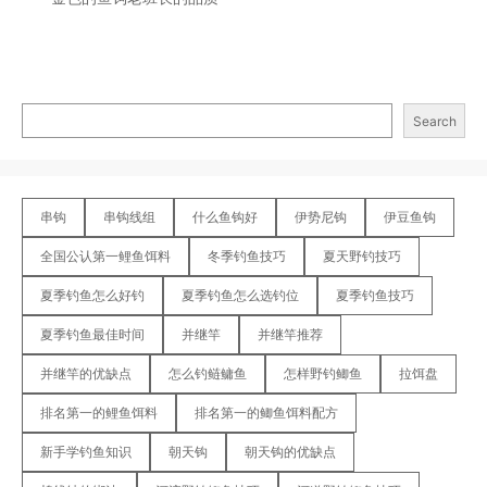
Search
串钩
串钩线组
什么鱼钩好
伊势尼钩
伊豆鱼钩
全国公认第一鲤鱼饵料
冬季钓鱼技巧
夏天野钓技巧
夏季钓鱼怎么好钓
夏季钓鱼怎么选钓位
夏季钓鱼技巧
夏季钓鱼最佳时间
并继竿
并继竿推荐
并继竿的优缺点
怎么钓鲢鳙鱼
怎样野钓鲫鱼
拉饵盘
排名第一的鲤鱼饵料
排名第一的鲫鱼饵料配方
新手学钓鱼知识
朝天钩
朝天钩的优缺点