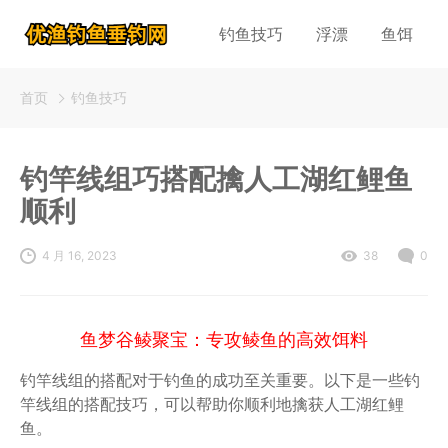
钓鱼技巧
浮漂
鱼饵
首页
钓鱼技巧
钓竿线组巧搭配擒人工湖红鲤鱼
顺利
4 月 16, 2023
38
0
鱼梦谷鲮聚宝：专攻鲮鱼的高效饵料
钓竿线组的搭配对于钓鱼的成功至关重要。以下是一些钓
竿线组的搭配技巧，可以帮助你顺利地擒获人工湖红鲤
鱼。