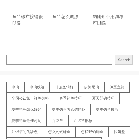
鱼竿碳布接缝很
鱼竿怎么调漂
钓跑铅不用调漂
明显
可以吗
Search
串钩
串钩线组
什么鱼钩好
伊势尼钩
伊豆鱼钩
全国公认第一鲤鱼饵料
冬季钓鱼技巧
夏天野钓技巧
夏季钓鱼怎么好钓
夏季钓鱼怎么选钓位
夏季钓鱼技巧
夏季钓鱼最佳时间
并继竿
并继竿推荐
并继竿的优缺点
怎么钓鲢鳙鱼
怎样野钓鲫鱼
拉饵盘