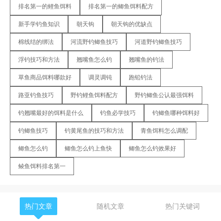
排名第一的鲤鱼饵料
排名第一的鲫鱼饵料配方
新手学钓鱼知识
朝天钩
朝天钩的优缺点
棉线结的绑法
河流野钓鲫鱼技巧
河道野钓鲫鱼技巧
浮钓技巧和方法
翘嘴鱼怎么钓
翘嘴鱼的钓法
草鱼商品饵料哪款好
调灵调钝
跑铅钓法
路亚钓鱼技巧
野钓鲤鱼饵料配方
野钓鲫鱼公认最强饵料
钓翘嘴最好的饵料是什么
钓鱼必学技巧
钓鲫鱼哪种饵料好
钓鲫鱼技巧
钓黄尾鱼的技巧和方法
青鱼饵料怎么调配
鲫鱼怎么钓
鲫鱼怎么钓上鱼快
鲫鱼怎么钓效果好
鲮鱼饵料排名第一
热门文章
随机文章
热门关键词