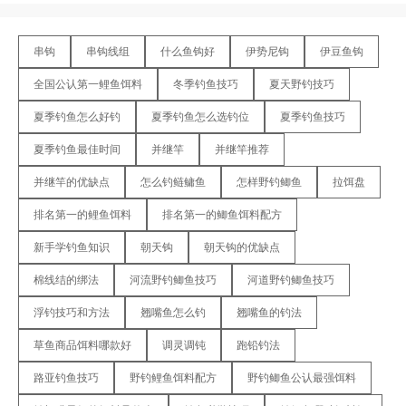
串钩
串钩线组
什么鱼钩好
伊势尼钩
伊豆鱼钩
全国公认第一鲤鱼饵料
冬季钓鱼技巧
夏天野钓技巧
夏季钓鱼怎么好钓
夏季钓鱼怎么选钓位
夏季钓鱼技巧
夏季钓鱼最佳时间
并继竿
并继竿推荐
并继竿的优缺点
怎么钓鲢鳙鱼
怎样野钓鲫鱼
拉饵盘
排名第一的鲤鱼饵料
排名第一的鲫鱼饵料配方
新手学钓鱼知识
朝天钩
朝天钩的优缺点
棉线结的绑法
河流野钓鲫鱼技巧
河道野钓鲫鱼技巧
浮钓技巧和方法
翘嘴鱼怎么钓
翘嘴鱼的钓法
草鱼商品饵料哪款好
调灵调钝
跑铅钓法
路亚钓鱼技巧
野钓鲤鱼饵料配方
野钓鲫鱼公认最强饵料