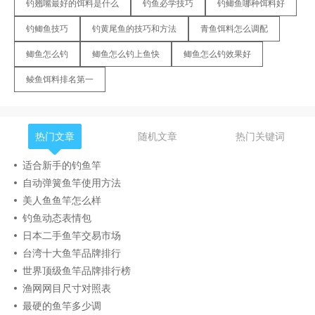
钓翘嘴最好的饵料是什么
钓鱼必学技巧
钓鲫鱼哪种饵料好
钓鲫鱼技巧
钓黄尾鱼的技巧和方法
青鱼饵料怎么调配
鲫鱼怎么钓
鲫鱼怎么钓上鱼快
鲫鱼怎么钓效果好
鲮鱼饵料排名第一
热门文章
随机文章
热门关键词
适合新手的钓鱼竿
自动弹簧鱼竿使用方法
美人鱼鱼竿怎么样
钓鱼动态表情包
日本二手鱼竿交易市场
台湾十大鱼竿品牌排行
世界顶级鱼竿品牌排行榜
渔网网目尺寸对照表
最硬的鱼竿多少调