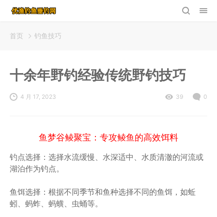
首页
钓鱼技巧
十余年野钓经验传统野钓技巧
4 月 17, 2023
39
0
鱼梦谷鲮聚宝：专攻鲮鱼的高效饵料
钓点选择：选择水流缓慢、水深适中、水质清澈的河流或
湖泊作为钓点。
鱼饵选择：根据不同季节和鱼种选择不同的鱼饵，如蚯
蚓、蚂蚱、蚂蟥、虫蛹等。