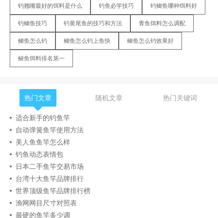
钓翘嘴最好的饵料是什么
钓鱼必学技巧
钓鲫鱼哪种饵料好
钓鲫鱼技巧
钓黄尾鱼的技巧和方法
青鱼饵料怎么调配
鲫鱼怎么钓
鲫鱼怎么钓上鱼快
鲫鱼怎么钓效果好
鲮鱼饵料排名第一
热门文章
随机文章
热门关键词
适合新手的钓鱼竿
自动弹簧鱼竿使用方法
美人鱼鱼竿怎么样
钓鱼动态表情包
日本二手鱼竿交易市场
台湾十大鱼竿品牌排行
世界顶级鱼竿品牌排行榜
渔网网目尺寸对照表
最硬的鱼竿多少调