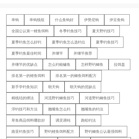
串钩
串钩线组
什么鱼钩好
伊势尼钩
伊豆鱼钩
全国公认第一鲤鱼饵料
冬季钓鱼技巧
夏天野钓技巧
夏季钓鱼怎么好钓
夏季钓鱼怎么选钓位
夏季钓鱼技巧
夏季钓鱼最佳时间
并继竿
并继竿推荐
并继竿的优缺点
怎么钓鲢鳙鱼
怎样野钓鲫鱼
拉饵盘
排名第一的鲤鱼饵料
排名第一的鲫鱼饵料配方
新手学钓鱼知识
朝天钩
朝天钩的优缺点
棉线结的绑法
河流野钓鲫鱼技巧
河道野钓鲫鱼技巧
浮钓技巧和方法
翘嘴鱼怎么钓
翘嘴鱼的钓法
草鱼商品饵料哪款好
调灵调钝
跑铅钓法
路亚钓鱼技巧
野钓鲤鱼饵料配方
野钓鲫鱼公认最强饵料