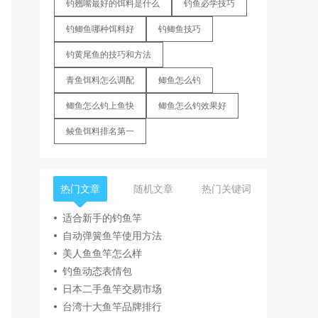
钓翘嘴最好的饵料是什么
钓鱼必学技巧
钓鲫鱼哪种饵料好
钓鲫鱼技巧
钓黄尾鱼的技巧和方法
青鱼饵料怎么调配
鲫鱼怎么钓
鲫鱼怎么钓上鱼快
鲫鱼怎么钓效果好
鲮鱼饵料排名第一
热门文章
随机文章
热门关键词
适合新手的钓鱼竿
自动弹簧鱼竿使用方法
美人鱼鱼竿怎么样
钓鱼动态表情包
日本二手鱼竿交易市场
台湾十大鱼竿品牌排行