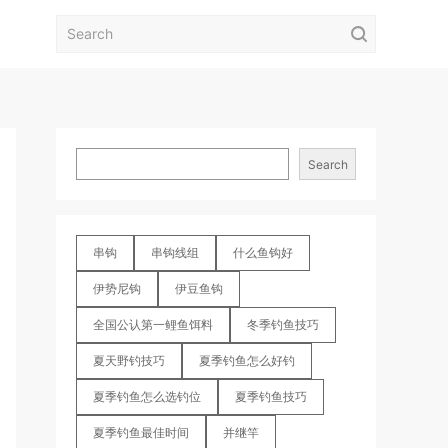
Search
串钩
串钩线组
什么鱼钩好
伊势尼钩
伊豆鱼钩
全国公认第一鲤鱼饵料
冬季钓鱼技巧
夏天野钓技巧
夏季钓鱼怎么好钓
夏季钓鱼怎么选钓位
夏季钓鱼技巧
夏季钓鱼最佳时间
并继竿