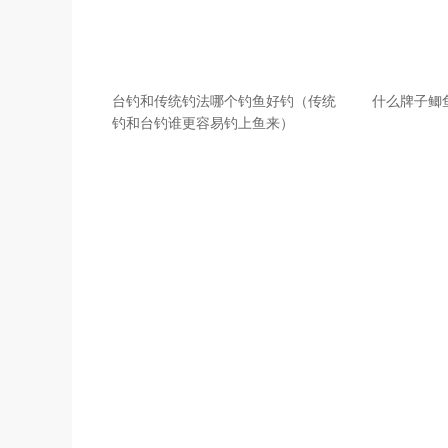
台钓和传统钓法哪个钓鱼好钓（传统
什么牌子鲫
钓和台钓谁更容易钓上鱼来）