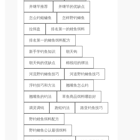
并继竿推荐
并继竿的优缺点
怎么钓鲢鳙鱼
怎样野钓鲫鱼
拉饵盘
排名第一的鲤鱼饵料
排名第一的鲫鱼饵料配方
新手学钓鱼知识
朝天钩
朝天钩的优缺点
棉线结的绑法
河流野钓鲫鱼技巧
河道野钓鲫鱼技巧
浮钓技巧和方法
翘嘴鱼怎么钓
翘嘴鱼的钓法
草鱼商品饵料哪款好
调灵调钝
跑铅钓法
路亚钓鱼技巧
野钓鲤鱼饵料配方
野钓鲫鱼公认最强饵料