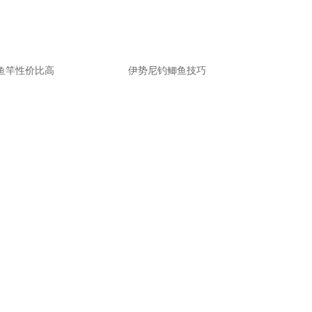
鱼竿性价比高
伊势尼钓鲫鱼技巧