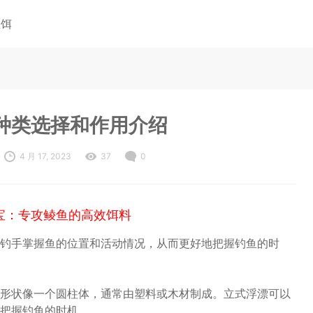
鱼饵
种类选择和作用介绍
4 月 17, 2023
37
0
宝：专攻鲮鱼的高效饵料
钓手掌握鱼的位置和活动情况，从而更好地把握钓鱼的时
形状像一个圆柱体，通常由塑料或木材制成。立式浮漂可以
把握钓鱼的时机。