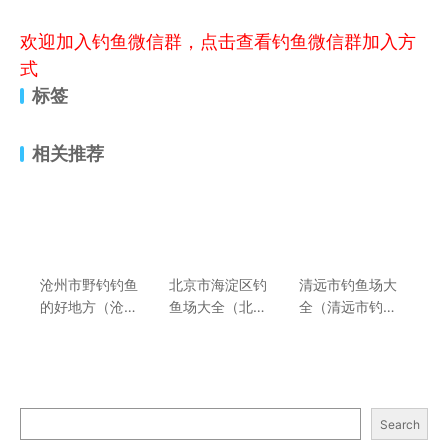
欢迎加入钓鱼微信群，点击查看钓鱼微信群加入方
式
标签
相关推荐
沧州市野钓钓鱼
北京市海淀区钓
清远市钓鱼场大
的好地方（沧州
鱼场大全（北京
全（清远市钓鱼
市免费野钓地点
市海淀区钓鱼场
场所位置介绍）
推荐）
所位置介绍）
Search