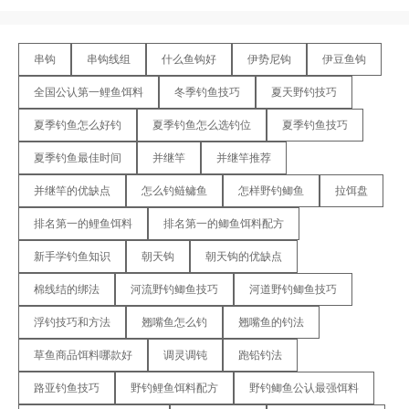
串钩
串钩线组
什么鱼钩好
伊势尼钩
伊豆鱼钩
全国公认第一鲤鱼饵料
冬季钓鱼技巧
夏天野钓技巧
夏季钓鱼怎么好钓
夏季钓鱼怎么选钓位
夏季钓鱼技巧
夏季钓鱼最佳时间
并继竿
并继竿推荐
并继竿的优缺点
怎么钓鲢鳙鱼
怎样野钓鲫鱼
拉饵盘
排名第一的鲤鱼饵料
排名第一的鲫鱼饵料配方
新手学钓鱼知识
朝天钩
朝天钩的优缺点
棉线结的绑法
河流野钓鲫鱼技巧
河道野钓鲫鱼技巧
浮钓技巧和方法
翘嘴鱼怎么钓
翘嘴鱼的钓法
草鱼商品饵料哪款好
调灵调钝
跑铅钓法
路亚钓鱼技巧
野钓鲤鱼饵料配方
野钓鲫鱼公认最强饵料