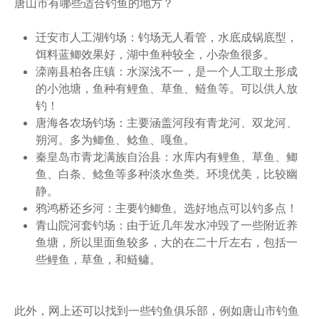
唐山市有哪些适合钓鱼的地方？
迁安市人工湖钓场：钓场无人看管，水底成锅底型，
饵料蓝鲫效果好，湖中鱼种较全，小杂鱼很多。
滦南县柏各庄镇：水深浅不一，是一个人工取土形成
的小池塘，鱼种有鲤鱼、草鱼、鲢鱼等。可以供人放
钓！
唐海各农场钓场：主要涵盖河段有青龙河、双龙河、
朔河。多为鲫鱼、鲶鱼、嘎鱼。
秦皇岛市青龙满族自治县：水库内有鲤鱼、草鱼、鲫
鱼、白条、鲶鱼等多种淡水鱼类。环境优美，比较幽
静。
鸦鸿桥还乡河：主要钓鲫鱼。选好地点可以钓多点！
青山院河套钓场：由于近几年发水冲毁了一些附近养
鱼塘，所以里面鱼较多，大的在二十斤左右，包括一
些鲤鱼，草鱼，和鲢鳙。
此外，网上还可以找到一些钓鱼俱乐部，例如唐山市钓鱼