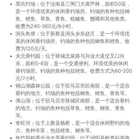
黑坑钓场：位于汝南县三闸门大唐芦林，面积50亩，
是一个环境优美的休闲垂钓场所。钓场的鱼种包括鲫
鱼、鲤鱼、草鱼、青鱼、鲢鳙鱼、翘嘴和其他鱼类。
收费为240-360元/8小时。
涧头鱼塘：位于新蔡县涧头乡东赵庄，是一个环境优
美的休闲垂钓场所。钓场的鱼种包括鲫鱼和鲤鱼。收
费为120元/天。
夫元垂钓园：位于驿城北泉路与兴业大道交叉口向
东，面积5-6亩，是一个交通便利、环境优美的休闲
垂钓场所。钓场的鱼种包括鲤鱼。收费方式为60-200
元/7小时。
铜山湖森林公园：位于驻马店市区南部，是一个适合
垂钓的地方。钓场的鱼种包括鲫鱼、鲤鱼、青鱼等。
薄山湖：位于驻马店市驿城区南部，是一个适合垂钓
的地方。钓场的鱼种包括草鱼、鲤鱼、鲫鱼、青鱼
等。
奎旺河：位于上蔡县杨桥，是一个适合休闲野钓的地
方。鱼种丰富，包括鲤鱼、鲫鱼等。
焦竹园村委金沟水库垂钓园：位于泌阳县检查站道路