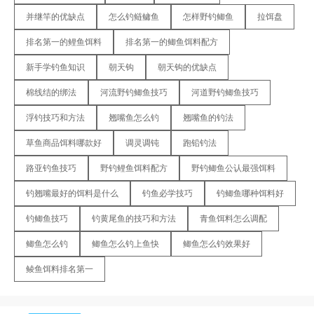
并继竿的优缺点
怎么钓鲢鳙鱼
怎样野钓鲫鱼
拉饵盘
排名第一的鲤鱼饵料
排名第一的鲫鱼饵料配方
新手学钓鱼知识
朝天钩
朝天钩的优缺点
棉线结的绑法
河流野钓鲫鱼技巧
河道野钓鲫鱼技巧
浮钓技巧和方法
翘嘴鱼怎么钓
翘嘴鱼的钓法
草鱼商品饵料哪款好
调灵调钝
跑铅钓法
路亚钓鱼技巧
野钓鲤鱼饵料配方
野钓鲫鱼公认最强饵料
钓翘嘴最好的饵料是什么
钓鱼必学技巧
钓鲫鱼哪种饵料好
钓鲫鱼技巧
钓黄尾鱼的技巧和方法
青鱼饵料怎么调配
鲫鱼怎么钓
鲫鱼怎么钓上鱼快
鲫鱼怎么钓效果好
鲮鱼饵料排名第一