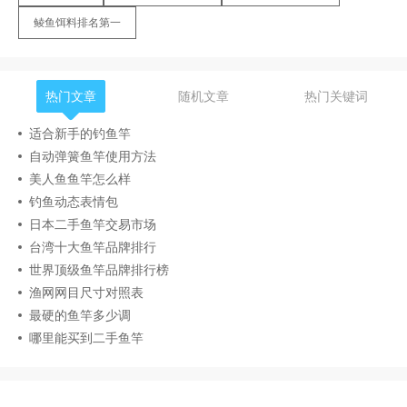
鲮鱼饵料排名第一
热门文章
随机文章
热门关键词
适合新手的钓鱼竿
自动弹簧鱼竿使用方法
美人鱼鱼竿怎么样
钓鱼动态表情包
日本二手鱼竿交易市场
台湾十大鱼竿品牌排行
世界顶级鱼竿品牌排行榜
渔网网目尺寸对照表
最硬的鱼竿多少调
哪里能买到二手鱼竿