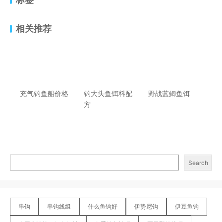
相关推荐
充气钓鱼船价格
钓大头鱼饵料配
野战蓝鲫鱼饵
方
Search
串钩
串钩线组
什么鱼钩好
伊势尼钩
伊豆鱼钩