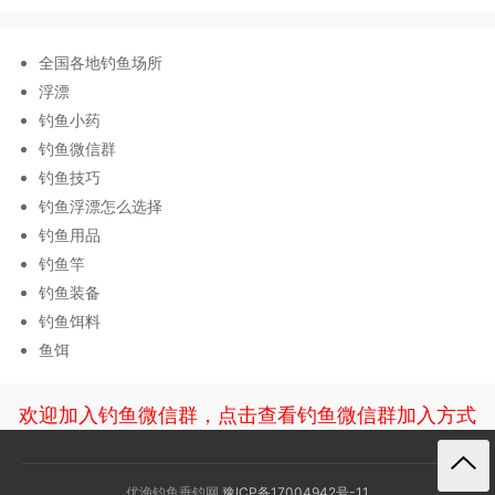
全国各地钓鱼场所
浮漂
钓鱼小药
钓鱼微信群
钓鱼技巧
钓鱼浮漂怎么选择
钓鱼用品
钓鱼竿
钓鱼装备
钓鱼饵料
鱼饵
欢迎加入钓鱼微信群，点击查看钓鱼微信群加入方式
优渔钓鱼垂钓网
豫ICP备17004942号-11