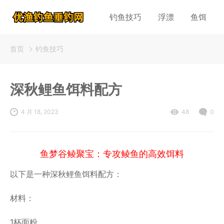
钓鱼技巧
浮漂
鱼饵
首页
钓鱼技巧
深秋鲤鱼饵料配方
4 月 18, 2023
48
0
鱼梦谷鲮聚宝：专攻鲮鱼的高效饵料
以下是一种深秋鲤鱼饵料配方：
材料：
1杯面粉