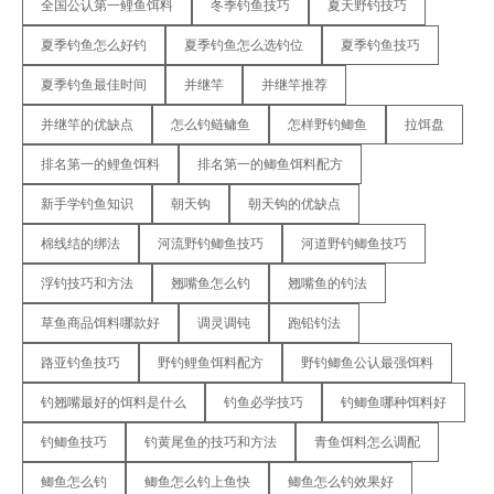
全国公认第一鲤鱼饵料
冬季钓鱼技巧
夏天野钓技巧
夏季钓鱼怎么好钓
夏季钓鱼怎么选钓位
夏季钓鱼技巧
夏季钓鱼最佳时间
并继竿
并继竿推荐
并继竿的优缺点
怎么钓鲢鳙鱼
怎样野钓鲫鱼
拉饵盘
排名第一的鲤鱼饵料
排名第一的鲫鱼饵料配方
新手学钓鱼知识
朝天钩
朝天钩的优缺点
棉线结的绑法
河流野钓鲫鱼技巧
河道野钓鲫鱼技巧
浮钓技巧和方法
翘嘴鱼怎么钓
翘嘴鱼的钓法
草鱼商品饵料哪款好
调灵调钝
跑铅钓法
路亚钓鱼技巧
野钓鲤鱼饵料配方
野钓鲫鱼公认最强饵料
钓翘嘴最好的饵料是什么
钓鱼必学技巧
钓鲫鱼哪种饵料好
钓鲫鱼技巧
钓黄尾鱼的技巧和方法
青鱼饵料怎么调配
鲫鱼怎么钓
鲫鱼怎么钓上鱼快
鲫鱼怎么钓效果好