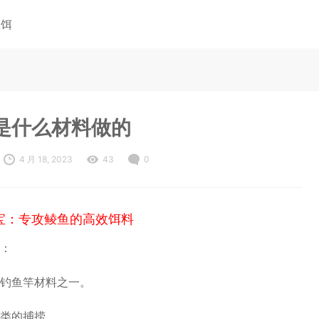
鱼饵
是什么材料做的
4 月 18, 2023
43
0
宝：专攻鲮鱼的高效饵料
：
钓鱼竿材料之一。
类的捕捞。