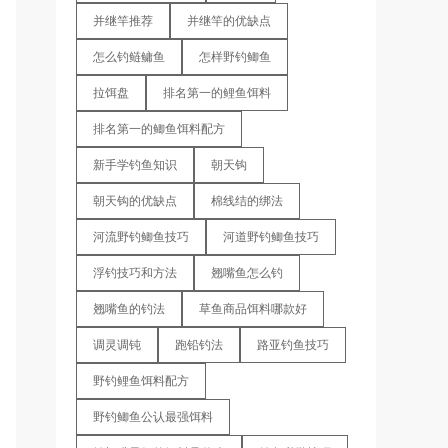
并继竿推荐
并继竿的优缺点
怎么钓鲢鳙鱼
怎样野钓鲫鱼
拉饵盘
排名第一的鲤鱼饵料
排名第一的鲫鱼饵料配方
新手学钓鱼知识
朝天钩
朝天钩的优缺点
棉线结的绑法
河流野钓鲫鱼技巧
河道野钓鲫鱼技巧
浮钓技巧和方法
翘嘴鱼怎么钓
翘嘴鱼的钓法
草鱼商品饵料哪款好
调灵调钝
跑铅钓法
路亚钓鱼技巧
野钓鲤鱼饵料配方
野钓鲫鱼公认最强饵料