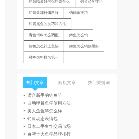
钓翘嘴最好的饵料是什么
钓鱼必学技巧
钓鲫鱼哪种饵料好
钓鲫鱼技巧
钓黄尾鱼的技巧和方法
青鱼饵料怎么调配
鲫鱼怎么钓
鲫鱼怎么钓上鱼快
鲫鱼怎么钓效果好
鲮鱼饵料排名第一
热门文章
随机文章
热门关键词
适合新手的钓鱼竿
自动弹簧鱼竿使用方法
美人鱼鱼竿怎么样
钓鱼动态表情包
日本二手鱼竿交易市场
台湾十大鱼竿品牌排行