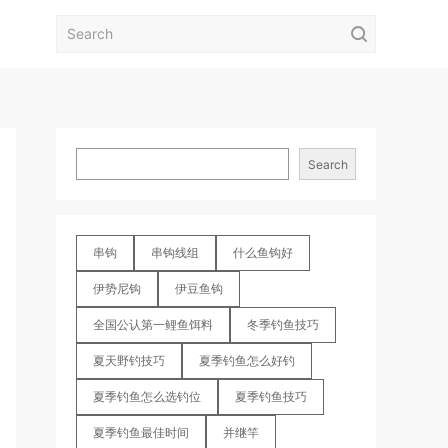
Search
串钩
串钩线组
什么鱼钩好
伊势尼钩
伊豆鱼钩
全国公认第一鲤鱼饵料
冬季钓鱼技巧
夏天野钓技巧
夏季钓鱼怎么好钓
夏季钓鱼怎么选钓位
夏季钓鱼技巧
夏季钓鱼最佳时间
并继竿