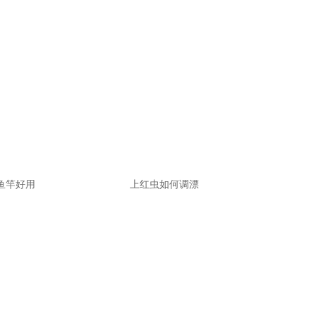
鱼竿好用
上红虫如何调漂