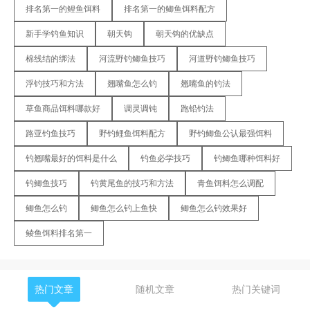
排名第一的鲤鱼饵料
排名第一的鲫鱼饵料配方
新手学钓鱼知识
朝天钩
朝天钩的优缺点
棉线结的绑法
河流野钓鲫鱼技巧
河道野钓鲫鱼技巧
浮钓技巧和方法
翘嘴鱼怎么钓
翘嘴鱼的钓法
草鱼商品饵料哪款好
调灵调钝
跑铅钓法
路亚钓鱼技巧
野钓鲤鱼饵料配方
野钓鲫鱼公认最强饵料
钓翘嘴最好的饵料是什么
钓鱼必学技巧
钓鲫鱼哪种饵料好
钓鲫鱼技巧
钓黄尾鱼的技巧和方法
青鱼饵料怎么调配
鲫鱼怎么钓
鲫鱼怎么钓上鱼快
鲫鱼怎么钓效果好
鲮鱼饵料排名第一
热门文章
随机文章
热门关键词