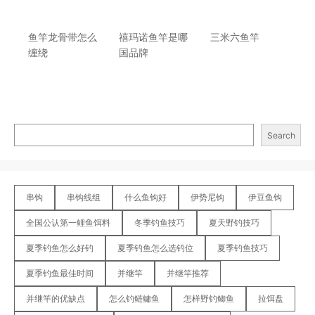
鱼竿龙骨带怎么
禧玛诺鱼竿是哪
三米六鱼竿
缠绕
国品牌
Search
串钩
串钩线组
什么鱼钩好
伊势尼钩
伊豆鱼钩
全国公认第一鲤鱼饵料
冬季钓鱼技巧
夏天野钓技巧
夏季钓鱼怎么好钓
夏季钓鱼怎么选钓位
夏季钓鱼技巧
夏季钓鱼最佳时间
并继竿
并继竿推荐
并继竿的优缺点
怎么钓鲢鳙鱼
怎样野钓鲫鱼
拉饵盘