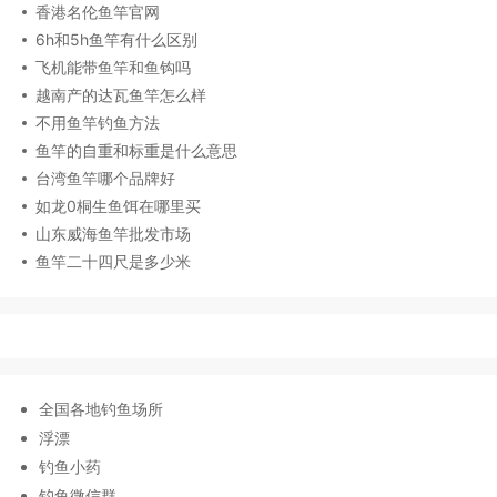
香港名伦鱼竿官网
6h和5h鱼竿有什么区别
飞机能带鱼竿和鱼钩吗
越南产的达瓦鱼竿怎么样
不用鱼竿钓鱼方法
鱼竿的自重和标重是什么意思
台湾鱼竿哪个品牌好
如龙0桐生鱼饵在哪里买
山东威海鱼竿批发市场
鱼竿二十四尺是多少米
全国各地钓鱼场所
浮漂
钓鱼小药
钓鱼微信群