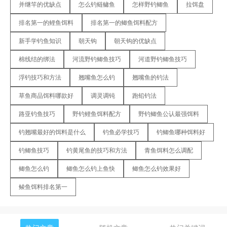
并继竿的优缺点
怎么钓鲢鳙鱼
怎样野钓鲫鱼
拉饵盘
排名第一的鲤鱼饵料
排名第一的鲫鱼饵料配方
新手学钓鱼知识
朝天钩
朝天钩的优缺点
棉线结的绑法
河流野钓鲫鱼技巧
河道野钓鲫鱼技巧
浮钓技巧和方法
翘嘴鱼怎么钓
翘嘴鱼的钓法
草鱼商品饵料哪款好
调灵调钝
跑铅钓法
路亚钓鱼技巧
野钓鲤鱼饵料配方
野钓鲫鱼公认最强饵料
钓翘嘴最好的饵料是什么
钓鱼必学技巧
钓鲫鱼哪种饵料好
钓鲫鱼技巧
钓黄尾鱼的技巧和方法
青鱼饵料怎么调配
鲫鱼怎么钓
鲫鱼怎么钓上鱼快
鲫鱼怎么钓效果好
鲮鱼饵料排名第一