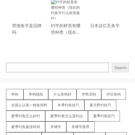
荣渔鱼竿是品牌
钓竿的材质有哪
日本达亿瓦鱼竿
吗
些种类（现在的
钓鱼竿什么材质
最好）
Search
串钩
串钩线组
什么鱼钩好
伊势尼钩
伊豆鱼钩
全国公认第一鲤鱼饵料
冬季钓鱼技巧
夏天野钓技巧
夏季钓鱼怎么好钓
夏季钓鱼怎么选钓位
夏季钓鱼技巧
夏季钓鱼最佳时间
并继竿
并继竿推荐