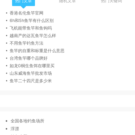
热门文章
随机文章
热门关键词
香港名伦鱼竿官网
6h和5h鱼竿有什么区别
飞机能带鱼竿和鱼钩吗
越南产的达瓦鱼竿怎么样
不用鱼竿钓鱼方法
鱼竿的自重和标重是什么意思
台湾鱼竿哪个品牌好
如龙0桐生鱼饵在哪里买
山东威海鱼竿批发市场
鱼竿二十四尺是多少米
全国各地钓鱼场所
浮漂