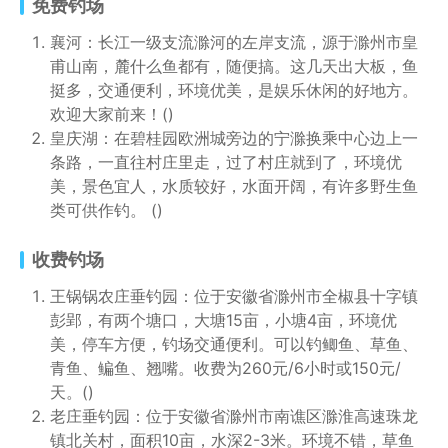
免费钓场
襄河：长江一级支流滁河的左岸支流，源于滁州市皇
甫山南，麓什么鱼都有，随便搞。这几天出大板，鱼
挺多，交通便利，环境优美，是娱乐休闲的好地方。
欢迎大家前来！()
皇庆湖：在碧桂园欧洲城旁边的宁滁换乘中心边上一
条路，一直往村庄里走，过了村庄就到了，环境优
美，景色宜人，水质较好，水面开阔，有许多野生鱼
类可供作钓。 ()
收费钓场
王锅锅农庄垂钓园：位于安徽省滁州市全椒县十字镇
彭郢，有两个塘口，大塘15亩，小塘4亩，环境优
美，停车方便，钓场交通便利。可以钓鲫鱼、草鱼、
青鱼、鳊鱼、翘嘴。收费为260元/6小时或150元/
天。()
老庄垂钓园：位于安徽省滁州市南谯区滁淮高速珠龙
镇北关村，面积10亩，水深2-3米。环境不错，草鱼