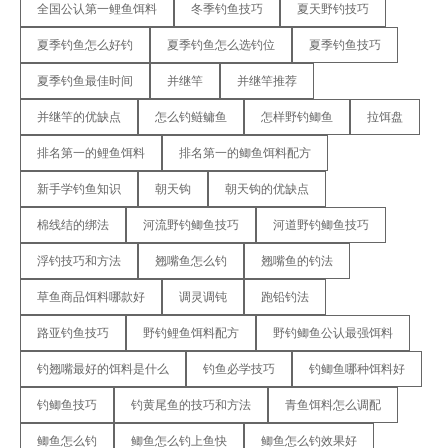
全国公认第一鲤鱼饵料
冬季钓鱼技巧
夏天野钓技巧
夏季钓鱼怎么好钓
夏季钓鱼怎么选钓位
夏季钓鱼技巧
夏季钓鱼最佳时间
并继竿
并继竿推荐
并继竿的优缺点
怎么钓鲢鳙鱼
怎样野钓鲫鱼
拉饵盘
排名第一的鲤鱼饵料
排名第一的鲫鱼饵料配方
新手学钓鱼知识
朝天钩
朝天钩的优缺点
棉线结的绑法
河流野钓鲫鱼技巧
河道野钓鲫鱼技巧
浮钓技巧和方法
翘嘴鱼怎么钓
翘嘴鱼的钓法
草鱼商品饵料哪款好
调灵调钝
跑铅钓法
路亚钓鱼技巧
野钓鲤鱼饵料配方
野钓鲫鱼公认最强饵料
钓翘嘴最好的饵料是什么
钓鱼必学技巧
钓鲫鱼哪种饵料好
钓鲫鱼技巧
钓黄尾鱼的技巧和方法
青鱼饵料怎么调配
鲫鱼怎么钓
鲫鱼怎么钓上鱼快
鲫鱼怎么钓效果好