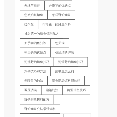
并继竿推荐
并继竿的优缺点
怎么钓鲢鳙鱼
怎样野钓鲫鱼
拉饵盘
排名第一的鲤鱼饵料
排名第一的鲫鱼饵料配方
新手学钓鱼知识
朝天钩
朝天钩的优缺点
棉线结的绑法
河流野钓鲫鱼技巧
河道野钓鲫鱼技巧
浮钓技巧和方法
翘嘴鱼怎么钓
翘嘴鱼的钓法
草鱼商品饵料哪款好
调灵调钝
跑铅钓法
路亚钓鱼技巧
野钓鲤鱼饵料配方
野钓鲫鱼公认最强饵料