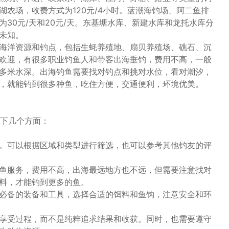
农场，收费方式为120元/4小时。蓝潮海钓场、阿二鱼排
30元/天和20元/天。东基塘水库、新建水库和龙托水库分
未知。
海洋资源和钓点，包括生蚝养殖地、扇贝养殖场、礁石、沉
欢迎，有很多职业钓鱼人和带客出海垂钓，费用不高，一般
多米水深。出海钓鱼需要找对钓点和挑对水位，看对潮汐，
，就能钓到很多种鱼，吃住方便，交通便利，环境优美。
下几个方面：
。可以根据区域和类型进行筛选，也可以参考其他钓友的评
鱼服务，费用不高，出海最远地方也不远，但需要注意找对
料，才能钓到更多的鱼。
必备的装备和工具，选择合适的饵料和鱼钩，注意安全和环
享受过程，而不是纯粹追求结果和收获。同时，也需要遵守