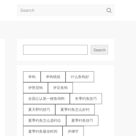
Search
串钩
串钩线组
什么鱼钩好
伊势尼钩
伊豆鱼钩
全国公认第一鲤鱼饵料
冬季钓鱼技巧
夏天野钓技巧
夏季钓鱼怎么好钓
夏季钓鱼怎么选钓位
夏季钓鱼技巧
夏季钓鱼最佳时间
并继竿