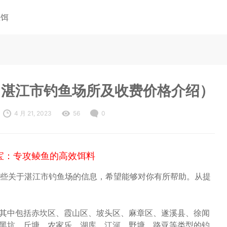
鱼饵
（湛江市钓鱼场所及收费价格介绍）
4 月 21, 2023
56
0
宝：专攻鲮鱼的高效饵料
些关于湛江市钓鱼场的信息，希望能够对你有所帮助。从提
其中包括赤坎区、霞山区、坡头区、麻章区、遂溪县、徐闻
黑坑、斤塘、农家乐、湖库、江河、野塘、路亚等类型的钓