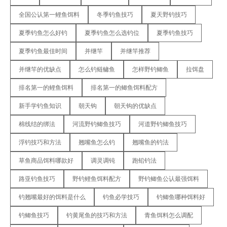
全国公认第一鲤鱼饵料
冬季钓鱼技巧
夏天野钓技巧
夏季钓鱼怎么好钓
夏季钓鱼怎么选钓位
夏季钓鱼技巧
夏季钓鱼最佳时间
并继竿
并继竿推荐
并继竿的优缺点
怎么钓鲢鳙鱼
怎样野钓鲫鱼
拉饵盘
排名第一的鲤鱼饵料
排名第一的鲫鱼饵料配方
新手学钓鱼知识
朝天钩
朝天钩的优缺点
棉线结的绑法
河流野钓鲫鱼技巧
河道野钓鲫鱼技巧
浮钓技巧和方法
翘嘴鱼怎么钓
翘嘴鱼的钓法
草鱼商品饵料哪款好
调灵调钝
跑铅钓法
路亚钓鱼技巧
野钓鲤鱼饵料配方
野钓鲫鱼公认最强饵料
钓翘嘴最好的饵料是什么
钓鱼必学技巧
钓鲫鱼哪种饵料好
钓鲫鱼技巧
钓黄尾鱼的技巧和方法
青鱼饵料怎么调配