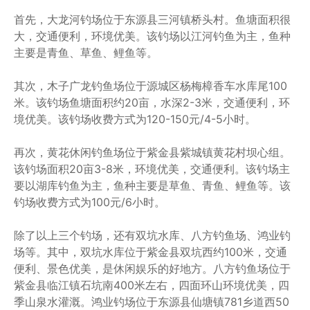
首先，大龙河钓场位于东源县三河镇桥头村。鱼塘面积很
大，交通便利，环境优美。该钓场以江河钓鱼为主，鱼种
主要是青鱼、草鱼、鲤鱼等。
其次，木子广龙钓鱼场位于源城区杨梅樟香车水库尾100
米。该钓场鱼塘面积约20亩，水深2-3米，交通便利，环
境优美。该钓场收费方式为120-150元/4-5小时。
再次，黄花休闲钓鱼场位于紫金县紫城镇黄花村坝心组。
该钓场面积20亩3-8米，环境优美，交通便利。该钓场主
要以湖库钓鱼为主，鱼种主要是草鱼、青鱼、鲤鱼等。该
钓场收费方式为100元/6小时。
除了以上三个钓场，还有双坑水库、八方钓鱼场、鸿业钓
场等。其中，双坑水库位于紫金县双坑西约100米，交通
便利、景色优美，是休闲娱乐的好地方。八方钓鱼场位于
紫金县临江镇石坑南400米左右，四面环山环境优美，四
季山泉水灌溉。鸿业钓场位于东源县仙塘镇781乡道西50