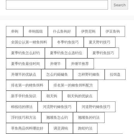
Search
串钩
串钩线组
什么鱼钩好
伊势尼钩
伊豆鱼钩
全国公认第一鲤鱼饵料
冬季钓鱼技巧
夏天野钓技巧
夏季钓鱼怎么好钓
夏季钓鱼怎么选钓位
夏季钓鱼技巧
夏季钓鱼最佳时间
并继竿
并继竿推荐
并继竿的优缺点
怎么钓鲢鳙鱼
怎样野钓鲫鱼
拉饵盘
排名第一的鲤鱼饵料
排名第一的鲫鱼饵料配方
新手学钓鱼知识
朝天钩
朝天钩的优缺点
棉线结的绑法
河流野钓鲫鱼技巧
河道野钓鲫鱼技巧
浮钓技巧和方法
翘嘴鱼怎么钓
翘嘴鱼的钓法
草鱼商品饵料哪款好
调灵调钝
跑铅钓法