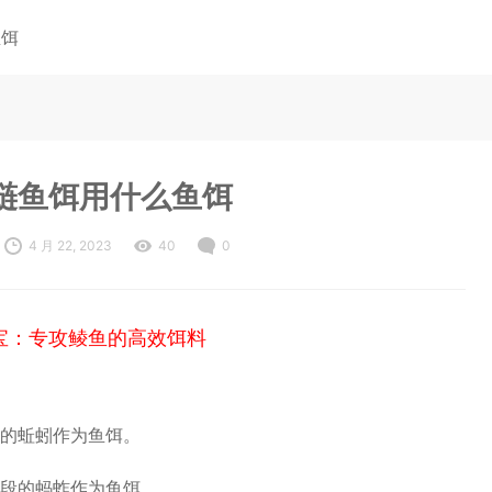
鱼饵
鲢鱼饵用什么鱼饵
4 月 22, 2023
40
0
宝：专攻鲮鱼的高效饵料
的蚯蚓作为鱼饵。
段的蚂蚱作为鱼饵。