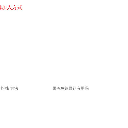
群加入方式
料泡制方法
果冻鱼饵野钓有用吗