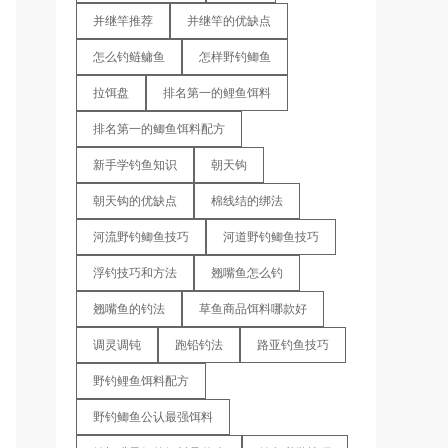
并继竿推荐
并继竿的优缺点
怎么钓鲢鳙鱼
怎样野钓鲫鱼
拉饵盘
排名第一的鲤鱼饵料
排名第一的鲫鱼饵料配方
新手学钓鱼知识
朝天钩
朝天钩的优缺点
棉线结的绑法
河流野钓鲫鱼技巧
河道野钓鲫鱼技巧
浮钓技巧和方法
翘嘴鱼怎么钓
翘嘴鱼的钓法
草鱼商品饵料哪款好
调灵调钝
跑铅钓法
路亚钓鱼技巧
野钓鲤鱼饵料配方
野钓鲫鱼公认最强饵料