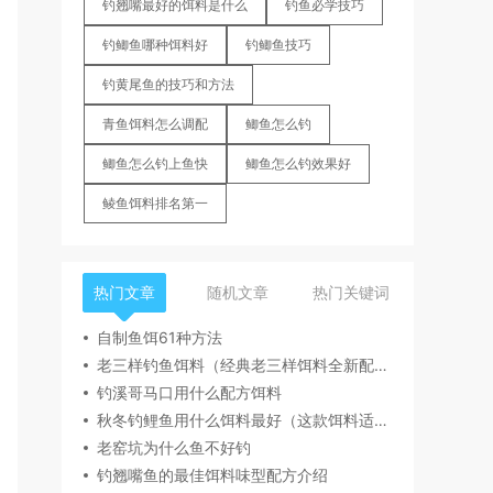
钓翘嘴最好的饵料是什么
钓鱼必学技巧
钓鲫鱼哪种饵料好
钓鲫鱼技巧
钓黄尾鱼的技巧和方法
青鱼饵料怎么调配
鲫鱼怎么钓
鲫鱼怎么钓上鱼快
鲫鱼怎么钓效果好
鲮鱼饵料排名第一
热门文章
随机文章
热门关键词
自制鱼饵61种方法
老三样钓鱼饵料（经典老三样饵料全新配方一杯搞定）
钓溪哥马口用什么配方饵料
秋冬钓鲤鱼用什么饵料最好（这款饵料适合秋冬季节钓鲤鱼）
老窑坑为什么鱼不好钓
钓翘嘴鱼的最佳饵料味型配方介绍