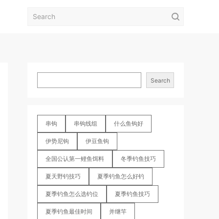
Search
串钩
串钩线组
什么鱼钩好
伊势尼钩
伊豆鱼钩
全国公认第一鲤鱼饵料
冬季钓鱼技巧
夏天野钓技巧
夏季钓鱼怎么好钓
夏季钓鱼怎么选钓位
夏季钓鱼技巧
夏季钓鱼最佳时间
并继竿