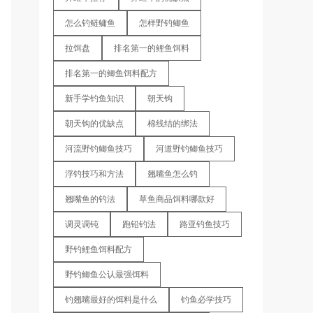
怎么钓鲢鳙鱼
怎样野钓鲫鱼
拉饵盘
排名第一的鲤鱼饵料
排名第一的鲫鱼饵料配方
新手学钓鱼知识
朝天钩
朝天钩的优缺点
棉线结的绑法
河流野钓鲫鱼技巧
河道野钓鲫鱼技巧
浮钓技巧和方法
翘嘴鱼怎么钓
翘嘴鱼的钓法
草鱼商品饵料哪款好
调灵调钝
跑铅钓法
路亚钓鱼技巧
野钓鲤鱼饵料配方
野钓鲫鱼公认最强饵料
钓翘嘴最好的饵料是什么
钓鱼必学技巧