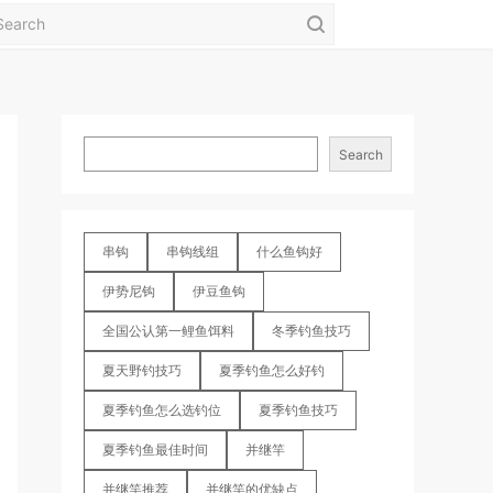
Search
串钩
串钩线组
什么鱼钩好
伊势尼钩
伊豆鱼钩
全国公认第一鲤鱼饵料
冬季钓鱼技巧
夏天野钓技巧
夏季钓鱼怎么好钓
夏季钓鱼怎么选钓位
夏季钓鱼技巧
夏季钓鱼最佳时间
并继竿
并继竿推荐
并继竿的优缺点