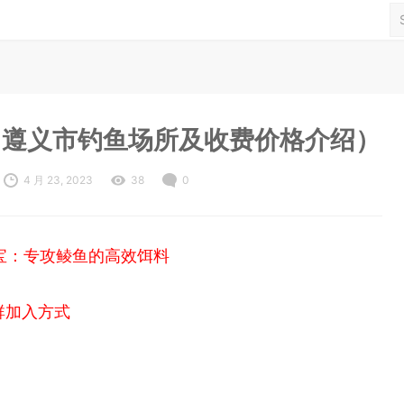
（遵义市钓鱼场所及收费价格介绍）
4 月 23, 2023
38
0
宝：专攻鲮鱼的高效饵料
群加入方式