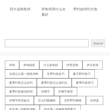
四大金刚鱼饵
拌鱼饵用什么水
野钓如何钓大鱼
最好
Search
串钩
串钩线组
什么鱼钩好
伊势尼钩
伊豆鱼钩
全国公认第一鲤鱼饵料
冬季钓鱼技巧
夏天野钓技巧
夏季钓鱼怎么好钓
夏季钓鱼怎么选钓位
夏季钓鱼技巧
夏季钓鱼最佳时间
并继竿
并继竿推荐
并继竿的优缺点
怎么钓鲢鳙鱼
怎样野钓鲫鱼
拉饵盘
排名第一的鲤鱼饵料
排名第一的鲫鱼饵料配方