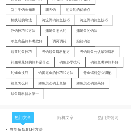
新手学钓鱼知识
朝天钩
朝天钩的优缺点
棉线结的绑法
河流野钓鲫鱼技巧
河道野钓鲫鱼技巧
浮钓技巧和方法
翘嘴鱼怎么钓
翘嘴鱼的钓法
草鱼商品饵料哪款好
调灵调钝
跑铅钓法
路亚钓鱼技巧
野钓鲤鱼饵料配方
野钓鲫鱼公认最强饵料
钓翘嘴最好的饵料是什么
钓鱼必学技巧
钓鲫鱼哪种饵料好
钓鲫鱼技巧
钓黄尾鱼的技巧和方法
青鱼饵料怎么调配
鲫鱼怎么钓
鲫鱼怎么钓上鱼快
鲫鱼怎么钓效果好
鲮鱼饵料排名第一
热门文章
随机文章
热门关键词
自制鱼饵61种方法