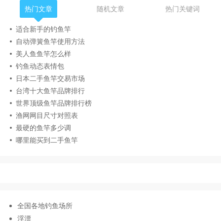
热门文章
随机文章
热门关键词
适合新手的钓鱼竿
自动弹簧鱼竿使用方法
美人鱼鱼竿怎么样
钓鱼动态表情包
日本二手鱼竿交易市场
台湾十大鱼竿品牌排行
世界顶级鱼竿品牌排行榜
渔网网目尺寸对照表
最硬的鱼竿多少调
哪里能买到二手鱼竿
全国各地钓鱼场所
浮漂