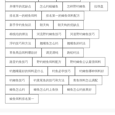
并继竿的优缺点
怎么钓鲢鳙鱼
怎样野钓鲫鱼
拉饵盘
排名第一的鲤鱼饵料
排名第一的鲫鱼饵料配方
新手学钓鱼知识
朝天钩
朝天钩的优缺点
棉线结的绑法
河流野钓鲫鱼技巧
河道野钓鲫鱼技巧
浮钓技巧和方法
翘嘴鱼怎么钓
翘嘴鱼的钓法
草鱼商品饵料哪款好
调灵调钝
跑铅钓法
路亚钓鱼技巧
野钓鲤鱼饵料配方
野钓鲫鱼公认最强饵料
钓翘嘴最好的饵料是什么
钓鱼必学技巧
钓鲫鱼哪种饵料好
钓鲫鱼技巧
钓黄尾鱼的技巧和方法
青鱼饵料怎么调配
鲫鱼怎么钓
鲫鱼怎么钓上鱼快
鲫鱼怎么钓效果好
鲮鱼饵料排名第一