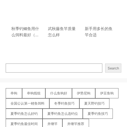
秋季钓鲫鱼用什
武秋藤鱼竿质量
新手用多长的鱼
么饵料最好（秋
怎么样
竿合适
季降温钓鲫鱼用
这种味型的饵
料）
Search
串钩
串钩线组
什么鱼钩好
伊势尼钩
伊豆鱼钩
全国公认第一鲤鱼饵料
冬季钓鱼技巧
夏天野钓技巧
夏季钓鱼怎么好钓
夏季钓鱼怎么选钓位
夏季钓鱼技巧
夏季钓鱼最佳时间
并继竿
并继竿推荐