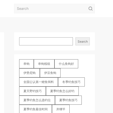
Search
串钩
串钩线组
什么鱼钩好
伊势尼钩
伊豆鱼钩
全国公认第一鲤鱼饵料
冬季钓鱼技巧
夏天野钓技巧
夏季钓鱼怎么好钓
夏季钓鱼怎么选钓位
夏季钓鱼技巧
夏季钓鱼最佳时间
并继竿