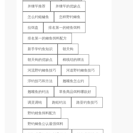
并继竿推荐
并继竿的优缺点
怎么钓鲢鳙鱼
怎样野钓鲫鱼
拉饵盘
排名第一的鲤鱼饵料
排名第一的鲫鱼饵料配方
新手学钓鱼知识
朝天钩
朝天钩的优缺点
棉线结的绑法
河流野钓鲫鱼技巧
河道野钓鲫鱼技巧
浮钓技巧和方法
翘嘴鱼怎么钓
翘嘴鱼的钓法
草鱼商品饵料哪款好
调灵调钝
跑铅钓法
路亚钓鱼技巧
野钓鲤鱼饵料配方
野钓鲫鱼公认最强饵料