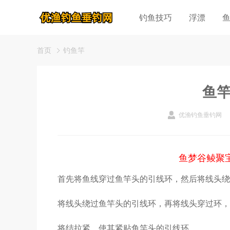
钓鱼技巧
浮漂
首页
钓鱼竿
鱼
优渔钓鱼垂钓网
鱼梦谷鲮聚
首先将鱼线穿过鱼竿头的引线环，然后将线头绕
将线头绕过鱼竿头的引线环，再将线头穿过环，
将结拉紧，使其紧贴鱼竿头的引线环。