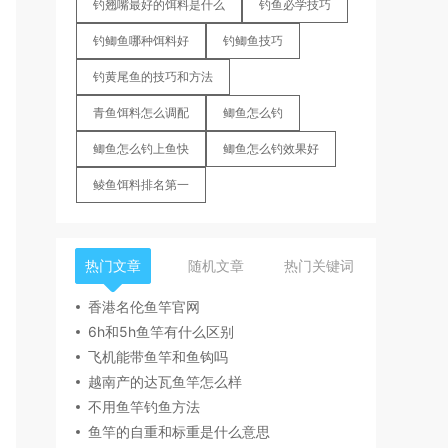
钓翘嘴最好的饵料是什么
钓鱼必学技巧
钓鲫鱼哪种饵料好
钓鲫鱼技巧
钓黄尾鱼的技巧和方法
青鱼饵料怎么调配
鲫鱼怎么钓
鲫鱼怎么钓上鱼快
鲫鱼怎么钓效果好
鲮鱼饵料排名第一
热门文章
随机文章
热门关键词
香港名伦鱼竿官网
6h和5h鱼竿有什么区别
飞机能带鱼竿和鱼钩吗
越南产的达瓦鱼竿怎么样
不用鱼竿钓鱼方法
鱼竿的自重和标重是什么意思