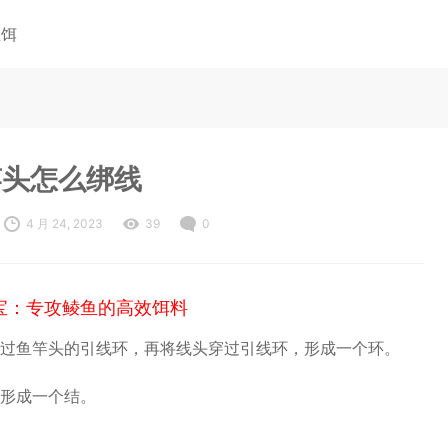
鱼饵
竿头怎么绑线
4 月 24, 2023
39
0
宝：专攻鲮鱼的高效饵料
过鱼竿头的引线环，再将线头穿过引线环，形成一个环。
形成一个结。