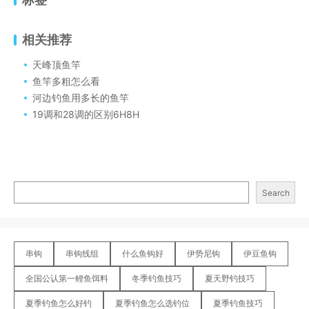
相关推荐
天峰顶鱼竿
鱼竿多粗怎么看
河边钓鱼用多长的鱼竿
19调和28调的区别6H8H
Search
串钩
串钩线组
什么鱼钩好
伊势尼钩
伊豆鱼钩
全国公认第一鲤鱼饵料
冬季钓鱼技巧
夏天野钓技巧
夏季钓鱼怎么好钓
夏季钓鱼怎么选钓位
夏季钓鱼技巧