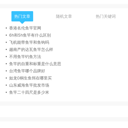
热门文章
随机文章
热门关键词
香港名伦鱼竿官网
6h和5h鱼竿有什么区别
飞机能带鱼竿和鱼钩吗
越南产的达瓦鱼竿怎么样
不用鱼竿钓鱼方法
鱼竿的自重和标重是什么意思
台湾鱼竿哪个品牌好
如龙0桐生鱼饵在哪里买
山东威海鱼竿批发市场
鱼竿二十四尺是多少米