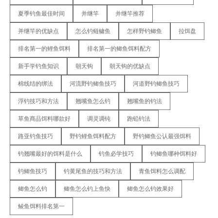
夏季钓鱼最佳时间
并继竿
并继竿推荐
并继竿的优缺点
怎么钓鲢鳙鱼
怎样野钓鲫鱼
拉饵盘
排名第一的鲤鱼饵料
排名第一的鲫鱼饵料配方
新手学钓鱼知识
朝天钩
朝天钩的优缺点
棉线结的绑法
河流野钓鲫鱼技巧
河道野钓鲫鱼技巧
浮钓技巧和方法
翘嘴鱼怎么钓
翘嘴鱼的钓法
草鱼商品饵料哪款好
调灵调钝
跑铅钓法
路亚钓鱼技巧
野钓鲤鱼饵料配方
野钓鲫鱼公认最强饵料
钓翘嘴最好的饵料是什么
钓鱼必学技巧
钓鲫鱼哪种饵料好
钓鲫鱼技巧
钓黄尾鱼的技巧和方法
青鱼饵料怎么调配
鲫鱼怎么钓
鲫鱼怎么钓上鱼快
鲫鱼怎么钓效果好
鲮鱼饵料排名第一