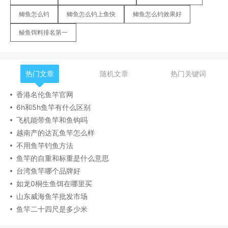
鲫鱼怎么钓
鲫鱼怎么钓上鱼快
鲫鱼怎么钓效果好
鲮鱼饵料排名第一
热门文章
随机文章
热门关键词
香港名伦鱼竿官网
6h和5h鱼竿有什么区别
飞机能带鱼竿和鱼钩吗
越南产的达瓦鱼竿怎么样
不用鱼竿钓鱼方法
鱼竿的自重和标重是什么意思
台湾鱼竿哪个品牌好
如龙0桐生鱼饵在哪里买
山东威海鱼竿批发市场
鱼竿二十四尺是多少米