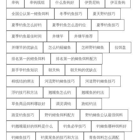
串钩
串钩线组
什么鱼钩好
伊势尼钩
伊豆鱼钩
全国公认第一鲤鱼饵料
冬季钓鱼技巧
夏天野钓技巧
夏季钓鱼怎么好钓
夏季钓鱼怎么选钓位
夏季钓鱼技巧
夏季钓鱼最佳时间
并继竿
并继竿推荐
并继竿的优缺点
怎么钓鲢鳙鱼
怎样野钓鲫鱼
拉饵盘
排名第一的鲤鱼饵料
排名第一的鲫鱼饵料配方
新手学钓鱼知识
朝天钩
朝天钩的优缺点
棉线结的绑法
河流野钓鲫鱼技巧
河道野钓鲫鱼技巧
浮钓技巧和方法
翘嘴鱼怎么钓
翘嘴鱼的钓法
草鱼商品饵料哪款好
调灵调钝
跑铅钓法
路亚钓鱼技巧
野钓鲤鱼饵料配方
野钓鲫鱼公认最强饵料
钓翘嘴最好的饵料是什么
钓鱼必学技巧
钓鲫鱼哪种饵料好
钓鲫鱼技巧
钓黄尾鱼的技巧和方法
青鱼饵料怎么调配