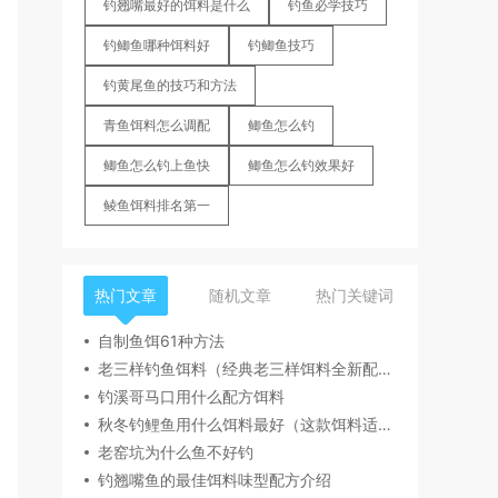
钓翘嘴最好的饵料是什么
钓鱼必学技巧
钓鲫鱼哪种饵料好
钓鲫鱼技巧
钓黄尾鱼的技巧和方法
青鱼饵料怎么调配
鲫鱼怎么钓
鲫鱼怎么钓上鱼快
鲫鱼怎么钓效果好
鲮鱼饵料排名第一
热门文章
随机文章
热门关键词
自制鱼饵61种方法
老三样钓鱼饵料（经典老三样饵料全新配方一杯搞定）
钓溪哥马口用什么配方饵料
秋冬钓鲤鱼用什么饵料最好（这款饵料适合秋冬季节钓鲤鱼）
老窑坑为什么鱼不好钓
钓翘嘴鱼的最佳饵料味型配方介绍