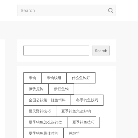
Search
串钩
串钩线组
什么鱼钩好
伊势尼钩
伊豆鱼钩
全国公认第一鲤鱼饵料
冬季钓鱼技巧
夏天野钓技巧
夏季钓鱼怎么好钓
夏季钓鱼怎么选钓位
夏季钓鱼技巧
夏季钓鱼最佳时间
并继竿