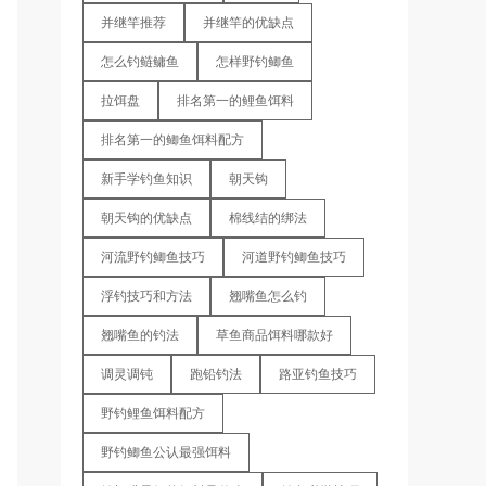
并继竿推荐
并继竿的优缺点
怎么钓鲢鳙鱼
怎样野钓鲫鱼
拉饵盘
排名第一的鲤鱼饵料
排名第一的鲫鱼饵料配方
新手学钓鱼知识
朝天钩
朝天钩的优缺点
棉线结的绑法
河流野钓鲫鱼技巧
河道野钓鲫鱼技巧
浮钓技巧和方法
翘嘴鱼怎么钓
翘嘴鱼的钓法
草鱼商品饵料哪款好
调灵调钝
跑铅钓法
路亚钓鱼技巧
野钓鲤鱼饵料配方
野钓鲫鱼公认最强饵料