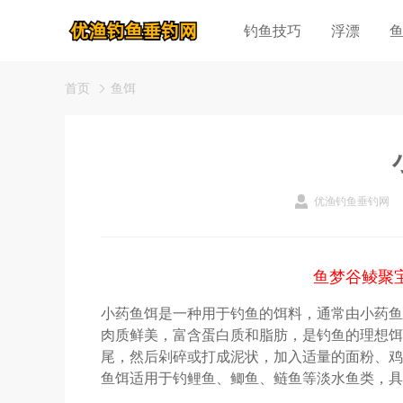
钓鱼技巧
浮漂
首页
鱼饵
优渔钓鱼垂钓网
鱼梦谷鲮聚
小药鱼饵是一种用于钓鱼的饵料，通常由小药鱼
肉质鲜美，富含蛋白质和脂肪，是钓鱼的理想饵
尾，然后剁碎或打成泥状，加入适量的面粉、鸡
鱼饵适用于钓鲤鱼、鲫鱼、鲢鱼等淡水鱼类，具