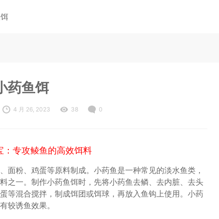
鱼饵
小药鱼饵
4 月 26, 2023
38
0
宝：专攻鲮鱼的高效饵料
、面粉、鸡蛋等原料制成。小药鱼是一种常见的淡水鱼类，
料之一。制作小药鱼饵时，先将小药鱼去鳞、去内脏、去头
蛋等混合搅拌，制成饵团或饵球，再放入鱼钩上使用。小药
有较诱鱼效果。