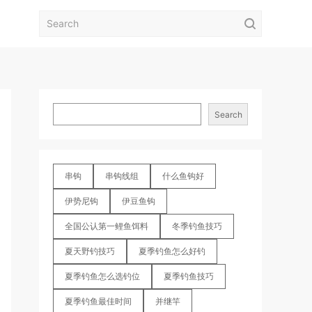
Search
串钩
串钩线组
什么鱼钩好
伊势尼钩
伊豆鱼钩
全国公认第一鲤鱼饵料
冬季钓鱼技巧
夏天野钓技巧
夏季钓鱼怎么好钓
夏季钓鱼怎么选钓位
夏季钓鱼技巧
夏季钓鱼最佳时间
并继竿