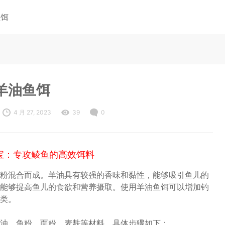
鱼饵
羊油鱼饵
4 月 27, 2023
39
0
宝：专攻鲮鱼的高效饵料
粉混合而成。羊油具有较强的香味和黏性，能够吸引鱼儿的
能够提高鱼儿的食欲和营养摄取。使用羊油鱼饵可以增加钓
类。
油、鱼粉、面粉、麦麸等材料。具体步骤如下：