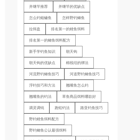
并继竿推荐
并继竿的优缺点
怎么钓鲢鳙鱼
怎样野钓鲫鱼
拉饵盘
排名第一的鲤鱼饵料
排名第一的鲫鱼饵料配方
新手学钓鱼知识
朝天钩
朝天钩的优缺点
棉线结的绑法
河流野钓鲫鱼技巧
河道野钓鲫鱼技巧
浮钓技巧和方法
翘嘴鱼怎么钓
翘嘴鱼的钓法
草鱼商品饵料哪款好
调灵调钝
跑铅钓法
路亚钓鱼技巧
野钓鲤鱼饵料配方
野钓鲫鱼公认最强饵料