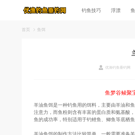
钓鱼技巧
浮漂
首页
鱼饵
优渔钓鱼垂钓网
鱼梦谷鲮聚
羊油鱼饵是一种钓鱼用的饵料，主要由羊油和鱼
注意力，而鱼粉则含有丰富的蛋白质和氨基酸，
鱼的成功率，特别适用于钓鲤鱼、鲫鱼等底栖鱼
羊油鱼饵的制作方法比较简单，一般需要准备羊