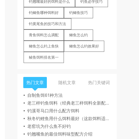
钓翘嘴最好的饵料是什么
钓鱼必学技巧
钓鲫鱼哪种饵料好
钓鲫鱼技巧
钓黄尾鱼的技巧和方法
青鱼饵料怎么调配
鲫鱼怎么钓
鲫鱼怎么钓上鱼快
鲫鱼怎么钓效果好
鲮鱼饵料排名第一
热门文章
随机文章
热门关键词
自制鱼饵61种方法
老三样钓鱼饵料（经典老三样饵料全新配方一杯搞定）
钓溪哥马口用什么配方饵料
秋冬钓鲤鱼用什么饵料最好（这款饵料适合秋冬季节钓鲤鱼）
老窑坑为什么鱼不好钓
钓翘嘴鱼的最佳饵料味型配方介绍