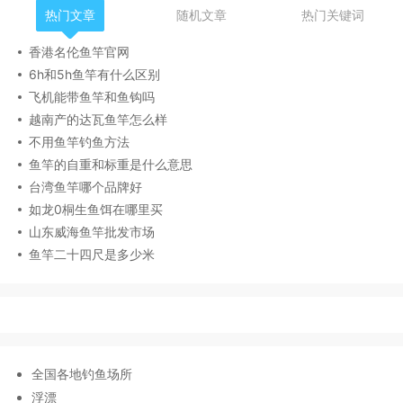
热门文章
随机文章
热门关键词
香港名伦鱼竿官网
6h和5h鱼竿有什么区别
飞机能带鱼竿和鱼钩吗
越南产的达瓦鱼竿怎么样
不用鱼竿钓鱼方法
鱼竿的自重和标重是什么意思
台湾鱼竿哪个品牌好
如龙0桐生鱼饵在哪里买
山东威海鱼竿批发市场
鱼竿二十四尺是多少米
全国各地钓鱼场所
浮漂