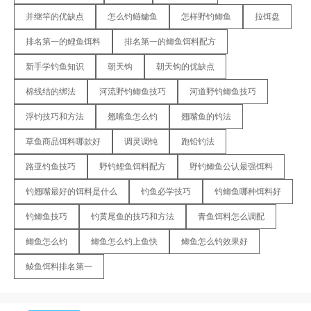
并继竿的优缺点
怎么钓鲢鳙鱼
怎样野钓鲫鱼
拉饵盘
排名第一的鲤鱼饵料
排名第一的鲫鱼饵料配方
新手学钓鱼知识
朝天钩
朝天钩的优缺点
棉线结的绑法
河流野钓鲫鱼技巧
河道野钓鲫鱼技巧
浮钓技巧和方法
翘嘴鱼怎么钓
翘嘴鱼的钓法
草鱼商品饵料哪款好
调灵调钝
跑铅钓法
路亚钓鱼技巧
野钓鲤鱼饵料配方
野钓鲫鱼公认最强饵料
钓翘嘴最好的饵料是什么
钓鱼必学技巧
钓鲫鱼哪种饵料好
钓鲫鱼技巧
钓黄尾鱼的技巧和方法
青鱼饵料怎么调配
鲫鱼怎么钓
鲫鱼怎么钓上鱼快
鲫鱼怎么钓效果好
鲮鱼饵料排名第一