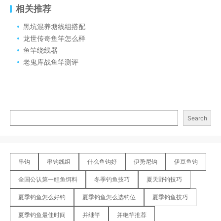
相关推荐
黑坑混养塘线组搭配
龙世传奇鱼竿怎么样
鱼竿绕线器
老鬼库战鱼竿测评
Search
串钩
串钩线组
什么鱼钩好
伊势尼钩
伊豆鱼钩
全国公认第一鲤鱼饵料
冬季钓鱼技巧
夏天野钓技巧
夏季钓鱼怎么好钓
夏季钓鱼怎么选钓位
夏季钓鱼技巧
夏季钓鱼最佳时间
并继竿
并继竿推荐