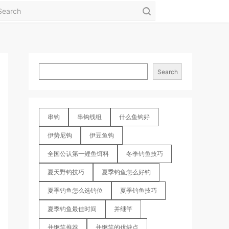
Search
串钩
串钩线组
什么鱼钩好
伊势尼钩
伊豆鱼钩
全国公认第一鲤鱼饵料
冬季钓鱼技巧
夏天野钓技巧
夏季钓鱼怎么好钓
夏季钓鱼怎么选钓位
夏季钓鱼技巧
夏季钓鱼最佳时间
并继竿
并继竿推荐
并继竿的优缺点