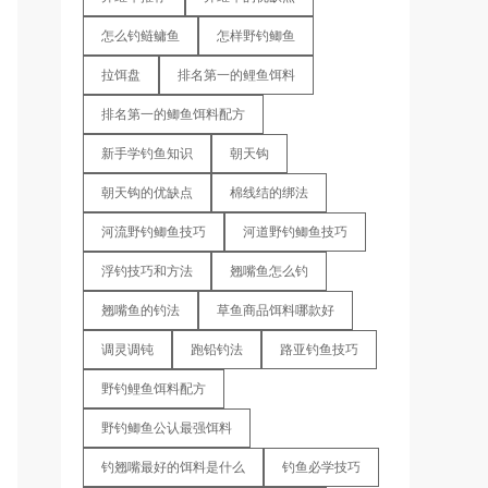
怎么钓鲢鳙鱼
怎样野钓鲫鱼
拉饵盘
排名第一的鲤鱼饵料
排名第一的鲫鱼饵料配方
新手学钓鱼知识
朝天钩
朝天钩的优缺点
棉线结的绑法
河流野钓鲫鱼技巧
河道野钓鲫鱼技巧
浮钓技巧和方法
翘嘴鱼怎么钓
翘嘴鱼的钓法
草鱼商品饵料哪款好
调灵调钝
跑铅钓法
路亚钓鱼技巧
野钓鲤鱼饵料配方
野钓鲫鱼公认最强饵料
钓翘嘴最好的饵料是什么
钓鱼必学技巧