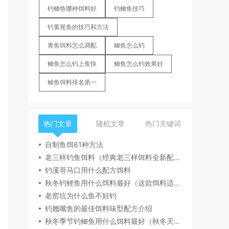
钓鲫鱼哪种饵料好
钓鲫鱼技巧
钓黄尾鱼的技巧和方法
青鱼饵料怎么调配
鲫鱼怎么钓
鲫鱼怎么钓上鱼快
鲫鱼怎么钓效果好
鲮鱼饵料排名第一
热门文章
随机文章
热门关键词
自制鱼饵61种方法
老三样钓鱼饵料（经典老三样饵料全新配方一杯搞定）
钓溪哥马口用什么配方饵料
秋冬钓鲤鱼用什么饵料最好（这款饵料适合秋冬季节钓鲤鱼）
老窑坑为什么鱼不好钓
钓翘嘴鱼的最佳饵料味型配方介绍
秋冬季节钓鲫鱼用什么饵料最好（秋冬天冷用腥味饵料钓鲫鱼）