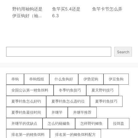
野钓用袖钩还是
鱼竿买5.4还是
鱼竿卡节怎么弄
伊豆钩好（袖钩
6.3
和伊豆钩哪个更
适合野钓）
Search
串钩
串钩线组
什么鱼钩好
伊势尼钩
伊豆鱼钩
全国公认第一鲤鱼饵料
冬季钓鱼技巧
夏天野钓技巧
夏季钓鱼怎么好钓
夏季钓鱼怎么选钓位
夏季钓鱼技巧
夏季钓鱼最佳时间
并继竿
并继竿推荐
并继竿的优缺点
怎么钓鲢鳙鱼
怎样野钓鲫鱼
拉饵盘
排名第一的鲤鱼饵料
排名第一的鲫鱼饵料配方