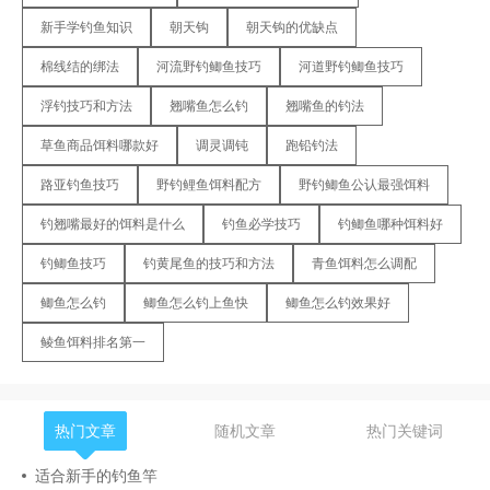
新手学钓鱼知识
朝天钩
朝天钩的优缺点
棉线结的绑法
河流野钓鲫鱼技巧
河道野钓鲫鱼技巧
浮钓技巧和方法
翘嘴鱼怎么钓
翘嘴鱼的钓法
草鱼商品饵料哪款好
调灵调钝
跑铅钓法
路亚钓鱼技巧
野钓鲤鱼饵料配方
野钓鲫鱼公认最强饵料
钓翘嘴最好的饵料是什么
钓鱼必学技巧
钓鲫鱼哪种饵料好
钓鲫鱼技巧
钓黄尾鱼的技巧和方法
青鱼饵料怎么调配
鲫鱼怎么钓
鲫鱼怎么钓上鱼快
鲫鱼怎么钓效果好
鲮鱼饵料排名第一
热门文章
随机文章
热门关键词
适合新手的钓鱼竿