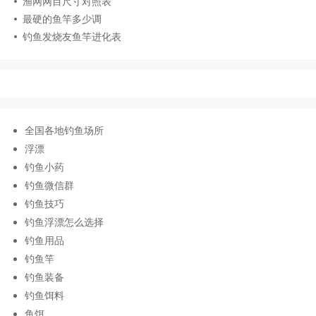
渔网网目尺寸对照表
最硬的鱼竿多少调
钓鱼发烧友鱼竿进化表
全国各地钓鱼场所
浮漂
钓鱼小药
钓鱼微信群
钓鱼技巧
钓鱼浮漂怎么选择
钓鱼用品
钓鱼竿
钓鱼装备
钓鱼饵料
鱼饵