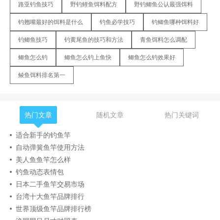
路亚钓鱼技巧
野钓鲤鱼饵料配方
野钓鲫鱼公认最强饵料
钓翘嘴最好的饵料是什么
钓鱼必学技巧
钓鲫鱼哪种饵料好
钓鲫鱼技巧
钓黄尾鱼的技巧和方法
青鱼饵料怎么调配
鲫鱼怎么钓
鲫鱼怎么钓上鱼快
鲫鱼怎么钓效果好
鲮鱼饵料排名第一
热门文章
随机文章
热门关键词
适合新手的钓鱼竿
自动弹簧鱼竿使用方法
美人鱼鱼竿怎么样
钓鱼动态表情包
日本二手鱼竿交易市场
台湾十大鱼竿品牌排行
世界顶级鱼竿品牌排行榜