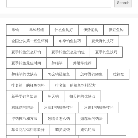
Search
串钩
串钩线组
什么鱼钩好
伊势尼钩
伊豆鱼钩
全国公认第一鲤鱼饵料
冬季钓鱼技巧
夏天野钓技巧
夏季钓鱼怎么好钓
夏季钓鱼怎么选钓位
夏季钓鱼技巧
夏季钓鱼最佳时间
并继竿
并继竿推荐
并继竿的优缺点
怎么钓鲢鳙鱼
怎样野钓鲫鱼
拉饵盘
排名第一的鲤鱼饵料
排名第一的鲫鱼饵料配方
新手学钓鱼知识
朝天钩
朝天钩的优缺点
棉线结的绑法
河流野钓鲫鱼技巧
河道野钓鲫鱼技巧
浮钓技巧和方法
翘嘴鱼怎么钓
翘嘴鱼的钓法
草鱼商品饵料哪款好
调灵调钝
跑铅钓法