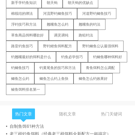
新手学钓鱼知识
朝天钩
朝天钩的优缺点
棉线结的绑法
河流野钓鲫鱼技巧
河道野钓鲫鱼技巧
浮钓技巧和方法
翘嘴鱼怎么钓
翘嘴鱼的钓法
草鱼商品饵料哪款好
调灵调钝
跑铅钓法
路亚钓鱼技巧
野钓鲤鱼饵料配方
野钓鲫鱼公认最强饵料
钓翘嘴最好的饵料是什么
钓鱼必学技巧
钓鲫鱼哪种饵料好
钓鲫鱼技巧
钓黄尾鱼的技巧和方法
青鱼饵料怎么调配
鲫鱼怎么钓
鲫鱼怎么钓上鱼快
鲫鱼怎么钓效果好
鲮鱼饵料排名第一
热门文章
随机文章
热门关键词
自制鱼饵61种方法
老三样钓鱼饵料（经典老三样饵料全新配方一杯搞定）