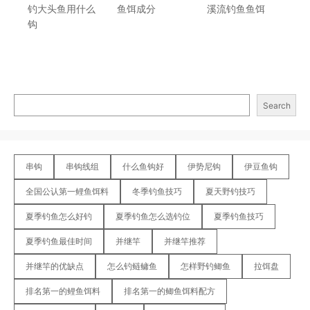
钓大头鱼用什么
鱼饵成分
溪流钓鱼鱼饵
钩
Search
串钩
串钩线组
什么鱼钩好
伊势尼钩
伊豆鱼钩
全国公认第一鲤鱼饵料
冬季钓鱼技巧
夏天野钓技巧
夏季钓鱼怎么好钓
夏季钓鱼怎么选钓位
夏季钓鱼技巧
夏季钓鱼最佳时间
并继竿
并继竿推荐
并继竿的优缺点
怎么钓鲢鳙鱼
怎样野钓鲫鱼
拉饵盘
排名第一的鲤鱼饵料
排名第一的鲫鱼饵料配方