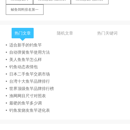
鲮鱼饵料排名第一
热门文章
随机文章
热门关键词
适合新手的钓鱼竿
自动弹簧鱼竿使用方法
美人鱼鱼竿怎么样
钓鱼动态表情包
日本二手鱼竿交易市场
台湾十大鱼竿品牌排行
世界顶级鱼竿品牌排行榜
渔网网目尺寸对照表
最硬的鱼竿多少调
钓鱼发烧友鱼竿进化表