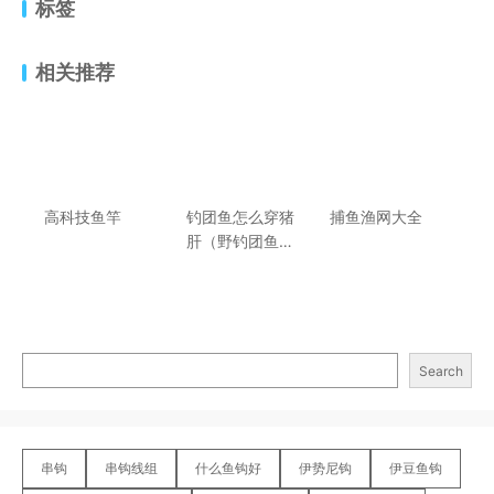
标签
相关推荐
高科技鱼竿
钓团鱼怎么穿猪
捕鱼渔网大全
肝（野钓团鱼挂
猪肝方法技巧）
Search
串钩
串钩线组
什么鱼钩好
伊势尼钩
伊豆鱼钩