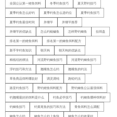
全国公认第一鲤鱼饵料
冬季钓鱼技巧
夏天野钓技巧
夏季钓鱼怎么好钓
夏季钓鱼怎么选钓位
夏季钓鱼技巧
夏季钓鱼最佳时间
并继竿
并继竿推荐
并继竿的优缺点
怎么钓鲢鳙鱼
怎样野钓鲫鱼
拉饵盘
排名第一的鲤鱼饵料
排名第一的鲫鱼饵料配方
新手学钓鱼知识
朝天钩
朝天钩的优缺点
棉线结的绑法
河流野钓鲫鱼技巧
河道野钓鲫鱼技巧
浮钓技巧和方法
翘嘴鱼怎么钓
翘嘴鱼的钓法
草鱼商品饵料哪款好
调灵调钝
跑铅钓法
路亚钓鱼技巧
野钓鲤鱼饵料配方
野钓鲫鱼公认最强饵料
钓翘嘴最好的饵料是什么
钓鱼必学技巧
钓鲫鱼哪种饵料好
钓鲫鱼技巧
钓黄尾鱼的技巧和方法
青鱼饵料怎么调配
鲫鱼怎么钓
鲫鱼怎么钓上鱼快
鲫鱼怎么钓效果好