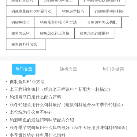
路亚钓鱼技巧
野钓鲤鱼饵料配方
野钓鲫鱼公认最强饵料
钓翘嘴最好的饵料是什么
钓鱼必学技巧
钓鲫鱼哪种饵料好
钓鲫鱼技巧
钓黄尾鱼的技巧和方法
青鱼饵料怎么调配
鲫鱼怎么钓
鲫鱼怎么钓上鱼快
鲫鱼怎么钓效果好
鲮鱼饵料排名第一
热门文章
随机文章
热门关键词
自制鱼饵61种方法
老三样钓鱼饵料（经典老三样饵料全新配方一杯搞定）
钓溪哥马口用什么配方饵料
秋冬钓鲤鱼用什么饵料最好（这款饵料适合秋冬季节钓鲤鱼）
老窑坑为什么鱼不好钓
钓翘嘴鱼的最佳饵料味型配方介绍
秋冬季节钓鲫鱼用什么饵料最好（秋冬天冷用腥味饵料钓鲫鱼）
冬季爆炸钩钓鲤鱼用什么饵料