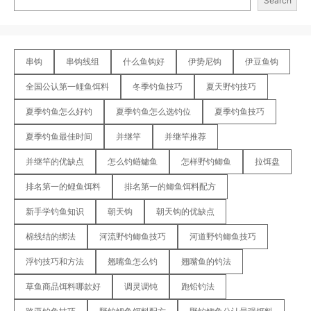
Search
串钩
串钩线组
什么鱼钩好
伊势尼钩
伊豆鱼钩
全国公认第一鲤鱼饵料
冬季钓鱼技巧
夏天野钓技巧
夏季钓鱼怎么好钓
夏季钓鱼怎么选钓位
夏季钓鱼技巧
夏季钓鱼最佳时间
并继竿
并继竿推荐
并继竿的优缺点
怎么钓鲢鳙鱼
怎样野钓鲫鱼
拉饵盘
排名第一的鲤鱼饵料
排名第一的鲫鱼饵料配方
新手学钓鱼知识
朝天钩
朝天钩的优缺点
棉线结的绑法
河流野钓鲫鱼技巧
河道野钓鲫鱼技巧
浮钓技巧和方法
翘嘴鱼怎么钓
翘嘴鱼的钓法
草鱼商品饵料哪款好
调灵调钝
跑铅钓法