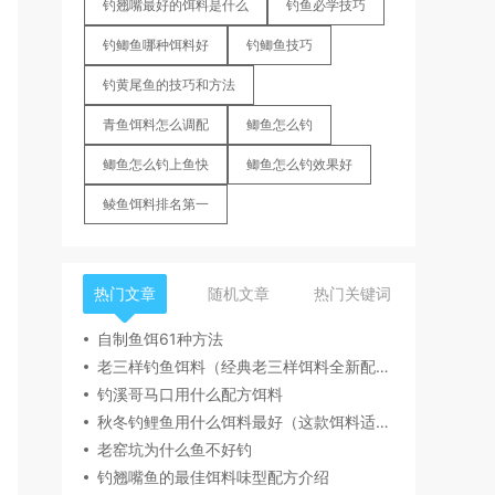
钓翘嘴最好的饵料是什么
钓鱼必学技巧
钓鲫鱼哪种饵料好
钓鲫鱼技巧
钓黄尾鱼的技巧和方法
青鱼饵料怎么调配
鲫鱼怎么钓
鲫鱼怎么钓上鱼快
鲫鱼怎么钓效果好
鲮鱼饵料排名第一
热门文章
随机文章
热门关键词
自制鱼饵61种方法
老三样钓鱼饵料（经典老三样饵料全新配方一杯搞定）
钓溪哥马口用什么配方饵料
秋冬钓鲤鱼用什么饵料最好（这款饵料适合秋冬季节钓鲤鱼）
老窑坑为什么鱼不好钓
钓翘嘴鱼的最佳饵料味型配方介绍