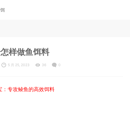
鱼饵
粉怎样做鱼饵料
5 月 25, 2023
36
0
宝：专攻鲮鱼的高效饵料