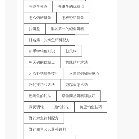
并继竿推荐
并继竿的优缺点
怎么钓鲢鳙鱼
怎样野钓鲫鱼
拉饵盘
排名第一的鲤鱼饵料
排名第一的鲫鱼饵料配方
新手学钓鱼知识
朝天钩
朝天钩的优缺点
棉线结的绑法
河流野钓鲫鱼技巧
河道野钓鲫鱼技巧
浮钓技巧和方法
翘嘴鱼怎么钓
翘嘴鱼的钓法
草鱼商品饵料哪款好
调灵调钝
跑铅钓法
路亚钓鱼技巧
野钓鲤鱼饵料配方
野钓鲫鱼公认最强饵料