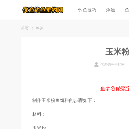
钓鱼技巧
浮漂
首页
鱼饵
玉米
优渔钓鱼垂钓网
鱼梦谷鲮聚
制作玉米粉鱼饵料的步骤如下：
材料：
玉米粉