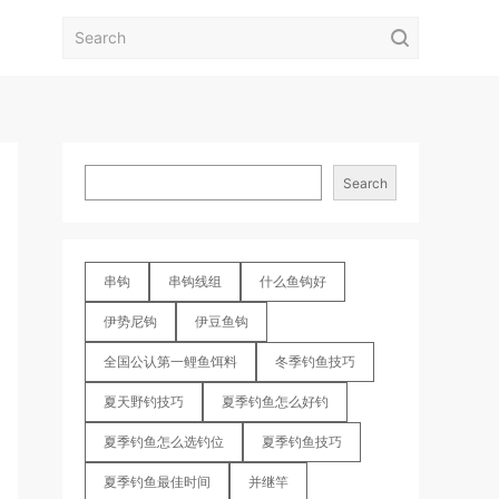
Search
串钩
串钩线组
什么鱼钩好
伊势尼钩
伊豆鱼钩
全国公认第一鲤鱼饵料
冬季钓鱼技巧
夏天野钓技巧
夏季钓鱼怎么好钓
夏季钓鱼怎么选钓位
夏季钓鱼技巧
夏季钓鱼最佳时间
并继竿