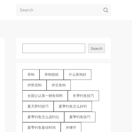
Search
串钩
串钩线组
什么鱼钩好
伊势尼钩
伊豆鱼钩
全国公认第一鲤鱼饵料
冬季钓鱼技巧
夏天野钓技巧
夏季钓鱼怎么好钓
夏季钓鱼怎么选钓位
夏季钓鱼技巧
夏季钓鱼最佳时间
并继竿