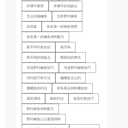
并继竿推荐
并继竿的优缺点
怎么钓鲢鳙鱼
怎样野钓鲫鱼
拉饵盘
排名第一的鲤鱼饵料
排名第一的鲫鱼饵料配方
新手学钓鱼知识
朝天钩
朝天钩的优缺点
棉线结的绑法
河流野钓鲫鱼技巧
河道野钓鲫鱼技巧
浮钓技巧和方法
翘嘴鱼怎么钓
翘嘴鱼的钓法
草鱼商品饵料哪款好
调灵调钝
跑铅钓法
路亚钓鱼技巧
野钓鲤鱼饵料配方
野钓鲫鱼公认最强饵料