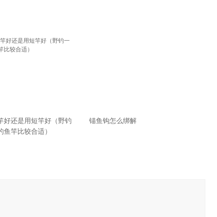
竿好还是用短竿好（野钓
锚鱼钩怎么绑解
的鱼竿比较合适）