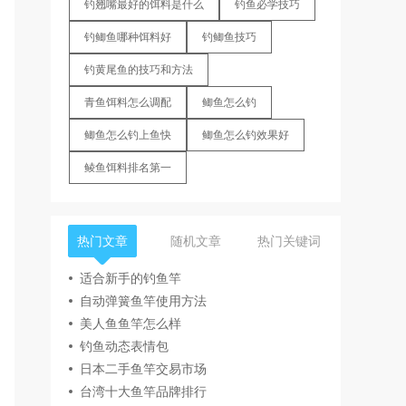
钓翘嘴最好的饵料是什么
钓鱼必学技巧
钓鲫鱼哪种饵料好
钓鲫鱼技巧
钓黄尾鱼的技巧和方法
青鱼饵料怎么调配
鲫鱼怎么钓
鲫鱼怎么钓上鱼快
鲫鱼怎么钓效果好
鲮鱼饵料排名第一
热门文章
随机文章
热门关键词
适合新手的钓鱼竿
自动弹簧鱼竿使用方法
美人鱼鱼竿怎么样
钓鱼动态表情包
日本二手鱼竿交易市场
台湾十大鱼竿品牌排行