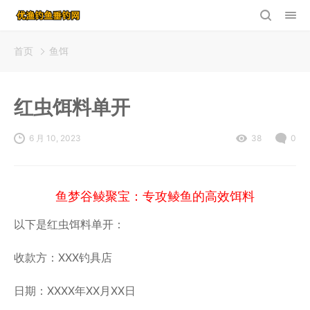
首页
鱼饵
红虫饵料单开
6 月 10, 2023
38
0
鱼梦谷鲮聚宝：专攻鲮鱼的高效饵料
以下是红虫饵料单开：
收款方：XXX钓具店
日期：XXXX年XX月XX日