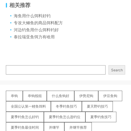
相关推荐
海鱼用什么饵料好钓
专攻大鲫鱼的商品饵料配方
河边钓鱼用什么饵料钓好
泰拉瑞亚鱼饵力有啥用
Search
串钩
串钩线组
什么鱼钩好
伊势尼钩
伊豆鱼钩
全国公认第一鲤鱼饵料
冬季钓鱼技巧
夏天野钓技巧
夏季钓鱼怎么好钓
夏季钓鱼怎么选钓位
夏季钓鱼技巧
夏季钓鱼最佳时间
并继竿
并继竿推荐