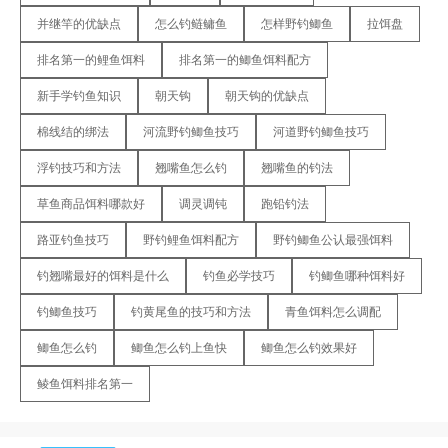
并继竿的优缺点
怎么钓鲢鳙鱼
怎样野钓鲫鱼
拉饵盘
排名第一的鲤鱼饵料
排名第一的鲫鱼饵料配方
新手学钓鱼知识
朝天钩
朝天钩的优缺点
棉线结的绑法
河流野钓鲫鱼技巧
河道野钓鲫鱼技巧
浮钓技巧和方法
翘嘴鱼怎么钓
翘嘴鱼的钓法
草鱼商品饵料哪款好
调灵调钝
跑铅钓法
路亚钓鱼技巧
野钓鲤鱼饵料配方
野钓鲫鱼公认最强饵料
钓翘嘴最好的饵料是什么
钓鱼必学技巧
钓鲫鱼哪种饵料好
钓鲫鱼技巧
钓黄尾鱼的技巧和方法
青鱼饵料怎么调配
鲫鱼怎么钓
鲫鱼怎么钓上鱼快
鲫鱼怎么钓效果好
鲮鱼饵料排名第一