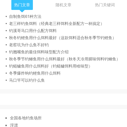
热门文章
随机文章
热门关键词
自制鱼饵61种方法
老三样钓鱼饵料（经典老三样饵料全新配方一杯搞定）
钓溪哥马口用什么配方饵料
秋冬钓鲤鱼用什么饵料最好（这款饵料适合秋冬季节钓鲤鱼）
老窑坑为什么鱼不好钓
钓翘嘴鱼的最佳饵料味型配方介绍
秋冬季节钓鲫鱼用什么饵料最好（秋冬天冷用腥味饵料钓鲫鱼）
钓鲢鳙鱼用什么饵料好（钓鲢鳙饵料用啥味型）
冬季爆炸钩钓鲤鱼用什么饵料
马口竿可以钓什么鱼
全国各地钓鱼场所
浮漂