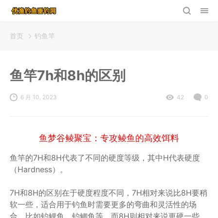
首页
钓鱼竿
鱼竿7h和8h的区别
6 月 10, 2023
42
0
鱼梦谷鲮聚宝：专攻鲮鱼的高效饵料
鱼竿的7H和8H代表了不同的硬度等级，其中H代表硬度
（Hardness）。
7H和8H的区别在于硬度程度不同，7H相对来说比8H要稍
软一些，适合用于钓鱼时需要更多的弯曲和灵活性的场
合，比如钓鲤鱼、钓鲫鱼等。而8H则相对来说更硬一些，