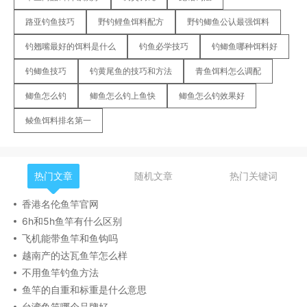
路亚钓鱼技巧
野钓鲤鱼饵料配方
野钓鲫鱼公认最强饵料
钓翘嘴最好的饵料是什么
钓鱼必学技巧
钓鲫鱼哪种饵料好
钓鲫鱼技巧
钓黄尾鱼的技巧和方法
青鱼饵料怎么调配
鲫鱼怎么钓
鲫鱼怎么钓上鱼快
鲫鱼怎么钓效果好
鲮鱼饵料排名第一
热门文章
随机文章
热门关键词
香港名伦鱼竿官网
6h和5h鱼竿有什么区别
飞机能带鱼竿和鱼钩吗
越南产的达瓦鱼竿怎么样
不用鱼竿钓鱼方法
鱼竿的自重和标重是什么意思
台湾鱼竿哪个品牌好