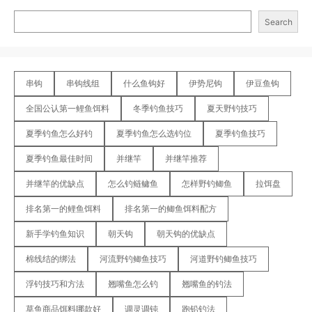
Search
串钩
串钩线组
什么鱼钩好
伊势尼钩
伊豆鱼钩
全国公认第一鲤鱼饵料
冬季钓鱼技巧
夏天野钓技巧
夏季钓鱼怎么好钓
夏季钓鱼怎么选钓位
夏季钓鱼技巧
夏季钓鱼最佳时间
并继竿
并继竿推荐
并继竿的优缺点
怎么钓鲢鳙鱼
怎样野钓鲫鱼
拉饵盘
排名第一的鲤鱼饵料
排名第一的鲫鱼饵料配方
新手学钓鱼知识
朝天钩
朝天钩的优缺点
棉线结的绑法
河流野钓鲫鱼技巧
河道野钓鲫鱼技巧
浮钓技巧和方法
翘嘴鱼怎么钓
翘嘴鱼的钓法
草鱼商品饵料哪款好
调灵调钝
跑铅钓法