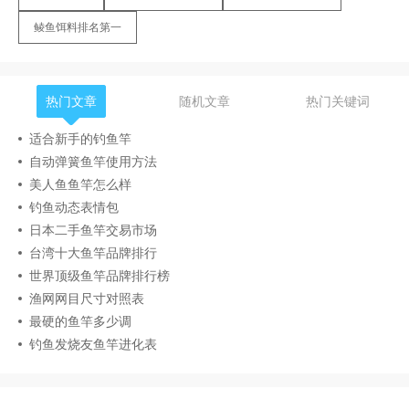
鲮鱼饵料排名第一
热门文章
随机文章
热门关键词
适合新手的钓鱼竿
自动弹簧鱼竿使用方法
美人鱼鱼竿怎么样
钓鱼动态表情包
日本二手鱼竿交易市场
台湾十大鱼竿品牌排行
世界顶级鱼竿品牌排行榜
渔网网目尺寸对照表
最硬的鱼竿多少调
钓鱼发烧友鱼竿进化表