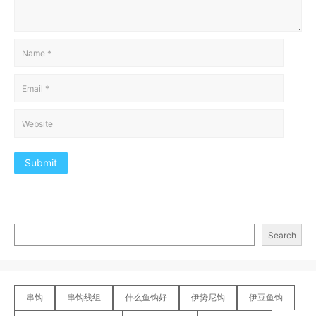
Submit
Search
串钩
串钩线组
什么鱼钩好
伊势尼钩
伊豆鱼钩