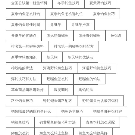
全国公认第一鲤鱼饵料
冬季钓鱼技巧
夏天野钓技巧
夏季钓鱼怎么好钓
夏季钓鱼怎么选钓位
夏季钓鱼技巧
夏季钓鱼最佳时间
并继竿
并继竿推荐
并继竿的优缺点
怎么钓鲢鳙鱼
怎样野钓鲫鱼
拉饵盘
排名第一的鲤鱼饵料
排名第一的鲫鱼饵料配方
新手学钓鱼知识
朝天钩
朝天钩的优缺点
棉线结的绑法
河流野钓鲫鱼技巧
河道野钓鲫鱼技巧
浮钓技巧和方法
翘嘴鱼怎么钓
翘嘴鱼的钓法
草鱼商品饵料哪款好
调灵调钝
跑铅钓法
路亚钓鱼技巧
野钓鲤鱼饵料配方
野钓鲫鱼公认最强饵料
钓翘嘴最好的饵料是什么
钓鱼必学技巧
钓鲫鱼哪种饵料好
钓鲫鱼技巧
钓黄尾鱼的技巧和方法
青鱼饵料怎么调配
鲫鱼怎么钓
鲫鱼怎么钓上鱼快
鲫鱼怎么钓效果好