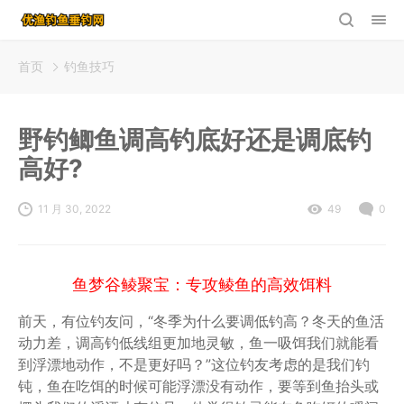
首页
钓鱼技巧
野钓鲫鱼调高钓底好还是调底钓
高好?
11 月 30, 2022
49
0
鱼梦谷鲮聚宝：专攻鲮鱼的高效饵料
前天，有位钓友问，“冬季为什么要调低钓高？冬天的鱼活
动力差，调高钓低线组更加地灵敏，鱼一吸饵我们就能看
到浮漂地动作，不是更好吗？”这位钓友考虑的是我们钓
钝，鱼在吃饵的时候可能浮漂没有动作，要等到鱼抬头或