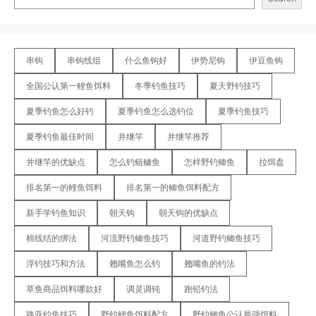
串钩
串钩线组
什么鱼钩好
伊势尼钩
伊豆鱼钩
全国公认第一鲤鱼饵料
冬季钓鱼技巧
夏天野钓技巧
夏季钓鱼怎么好钓
夏季钓鱼怎么选钓位
夏季钓鱼技巧
夏季钓鱼最佳时间
并继竿
并继竿推荐
并继竿的优缺点
怎么钓鲢鳙鱼
怎样野钓鲫鱼
拉饵盘
排名第一的鲤鱼饵料
排名第一的鲫鱼饵料配方
新手学钓鱼知识
朝天钩
朝天钩的优缺点
棉线结的绑法
河流野钓鲫鱼技巧
河道野钓鲫鱼技巧
浮钓技巧和方法
翘嘴鱼怎么钓
翘嘴鱼的钓法
草鱼商品饵料哪款好
调灵调钝
跑铅钓法
路亚钓鱼技巧
野钓鲤鱼饵料配方
野钓鲫鱼公认最强饵料