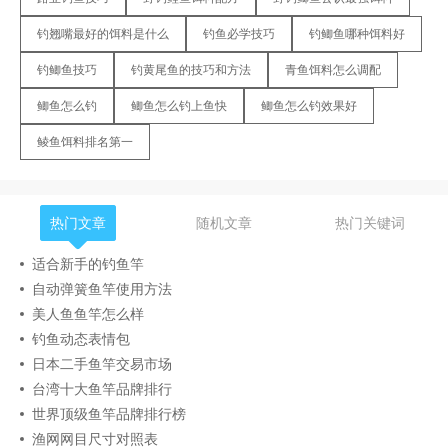
钓翘嘴最好的饵料是什么
钓鱼必学技巧
钓鲫鱼哪种饵料好
钓鲫鱼技巧
钓黄尾鱼的技巧和方法
青鱼饵料怎么调配
鲫鱼怎么钓
鲫鱼怎么钓上鱼快
鲫鱼怎么钓效果好
鲮鱼饵料排名第一
热门文章
随机文章
热门关键词
适合新手的钓鱼竿
自动弹簧鱼竿使用方法
美人鱼鱼竿怎么样
钓鱼动态表情包
日本二手鱼竿交易市场
台湾十大鱼竿品牌排行
世界顶级鱼竿品牌排行榜
渔网网目尺寸对照表