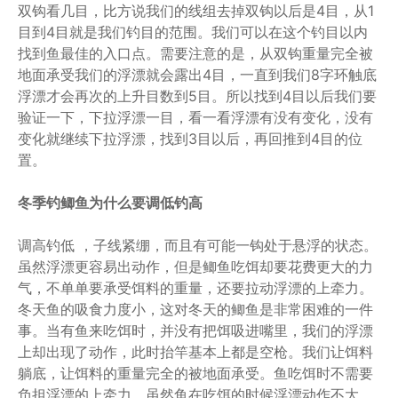
双钩看几目，比方说我们的线组去掉双钩以后是4目，从1
目到4目就是我们钓目的范围。我们可以在这个钓目以内
找到鱼最佳的入口点。需要注意的是，从双钩重量完全被
地面承受我们的浮漂就会露出4目，一直到我们8字环触底
浮漂才会再次的上升目数到5目。所以找到4目以后我们要
验证一下，下拉浮漂一目，看一看浮漂有没有变化，没有
变化就继续下拉浮漂，找到3目以后，再回推到4目的位
置。
冬季钓鲫鱼为什么要调低钓高
调高钓低 ，子线紧绷，而且有可能一钩处于悬浮的状态。
虽然浮漂更容易出动作，但是鲫鱼吃饵却要花费更大的力
气，不单单要承受饵料的重量，还要拉动浮漂的上牵力。
冬天鱼的吸食力度小，这对冬天的鲫鱼是非常困难的一件
事。当有鱼来吃饵时，并没有把饵吸进嘴里，我们的浮漂
上却出现了动作，此时抬竿基本上都是空枪。我们让饵料
躺底，让饵料的重量完全的被地面承受。鱼吃饵时不需要
负担浮漂的上牵力，虽然鱼在吃饵的时候浮漂动作不大，